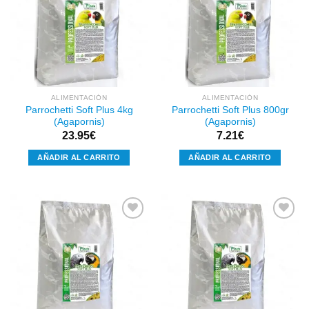
Añadir
Añadir
a la
a la
lista de
lista de
deseos
deseos
ALIMENTACIÓN
ALIMENTACIÓN
Parrochetti Soft Plus 4kg
Parrochetti Soft Plus 800gr
(Agapornis)
(Agapornis)
23.95
€
7.21
€
AÑADIR AL CARRITO
AÑADIR AL CARRITO
Añadir
Añadir
a la
a la
lista de
lista de
deseos
deseos