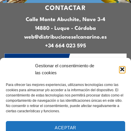
CONTACTAR
Calle Monte Abuchite, Nave 3-4
14880 - Luque - Córdoba
web@distribucioneselcanarino.es
+34 664 023 595
Gestionar el consentimiento de
las cookies
Para ofrecer las mejores experiencias, utilizamos tecnologías como las
cookies para almacenar y/o acceder a la información del dispositivo. El
consentimiento de estas tecnologías nos permitirá procesar datos como el
Contacto
|
Incidencias
|
Devoluciones
|
comportamiento de navegación o las identificaciones únicas en este sitio.
Condiciones generales
No consentir o retirar el consentimiento, puede afectar negativamente a
ciertas características y funciones.
Diseñado por
CreacionesDigitales.es
ACEPTAR