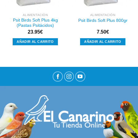
ALIMENTACIÓN
ALIMENTACIÓN
Psit Birds Soft Plus 4kg
Psit Birds Soft Plus 800gr
(Pastas Psitácidos)
23.95
€
7.50
€
AÑADIR AL CARRITO
AÑADIR AL CARRITO