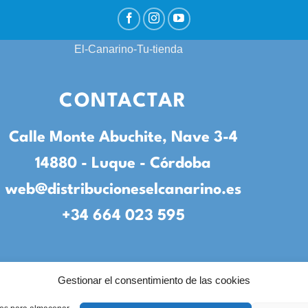
CONTACTAR
Calle Monte Abuchite, Nave 3-4
14880 - Luque - Córdoba
web@distribucioneselcanarino.es
+34 664 023 595
Gestionar el consentimiento de las cookies
to
|
Incidencias
|
Devoluciones
|
Condiciones g