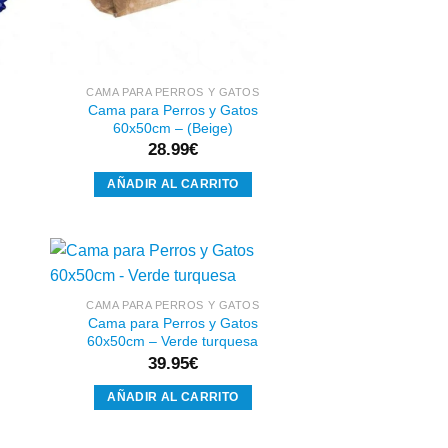
CAMA PARA PERROS Y GATOS
Cama para Perros y Gatos
60x50cm – (Beige)
28.99
€
AÑADIR AL CARRITO
CAMA PARA PERROS Y GATOS
Cama para Perros y Gatos
dir
Añadir
60x50cm – Verde turquesa
a
a la
 de
lista de
39.95
€
eos
deseos
AÑADIR AL CARRITO