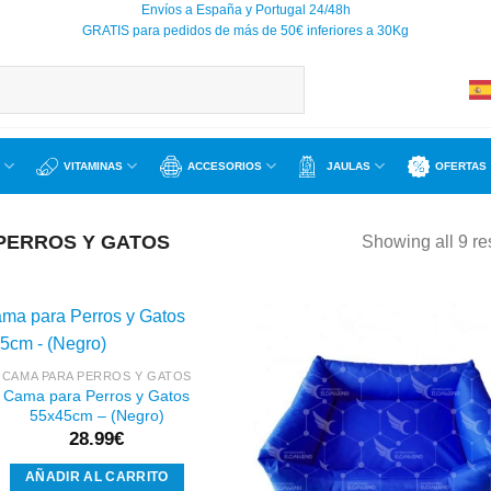
Envíos a España y Portugal 24/48h
GRATIS para pedidos de más de 50€ inferiores a 30Kg
VITAMINAS
ACCESORIOS
JAULAS
OFERTAS
PERROS Y GATOS
Showing all 9 re
CAMA PARA PERROS Y GATOS
Cama para Perros y Gatos
Añadir
Aña
55x45cm – (Negro)
a la
a l
lista de
lista
28.99
€
deseos
des
AÑADIR AL CARRITO