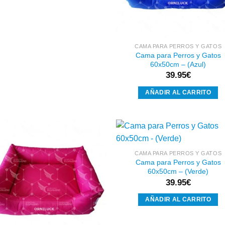
CAMA PARA PERROS Y GATOS
Cama para Perros y Gatos
60x50cm – (Azul)
39.95
€
AÑADIR AL CARRITO
CAMA PARA PERROS Y GATOS
Cama para Perros y Gatos
Añadir
Aña
60x50cm – (Verde)
a la
a l
lista de
lista
39.95
€
deseos
des
AÑADIR AL CARRITO