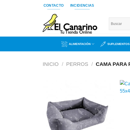
Saltar
CONTACTO
INCIDENCIAS
al
contenido
ALIMENTACIÓN
SUPLEMENTOS
INICIO
/
PERROS
/
CAMA PARA 
Añadir
a la
lista de
deseos