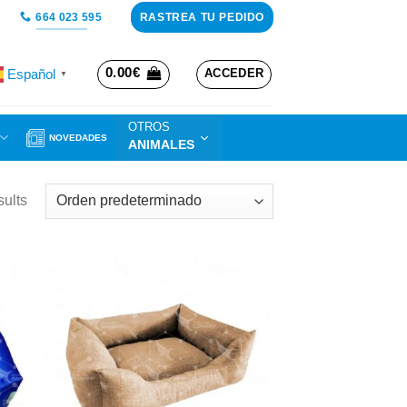
RASTREA TU PEDIDO
664 023 595
0.00
€
Español
ACCEDER
▼
OTROS
NOVEDADES
ANIMALES
sults
dir
Añadir
a
a la
 de
lista de
eos
deseos