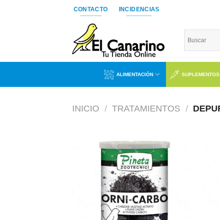
Saltar
CONTACTO
INCIDENCIAS
al
contenido
ALIMENTACIÓN
SUPLEMENTOS
INICIO
/
TRATAMIENTOS
/
DEPU
Añadir
a la
lista de
deseos