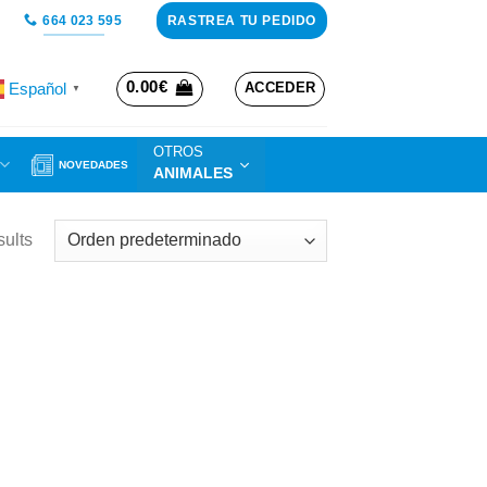
RASTREA TU PEDIDO
664 023 595
0.00
€
Español
ACCEDER
▼
OTROS
NOVEDADES
ANIMALES
sults