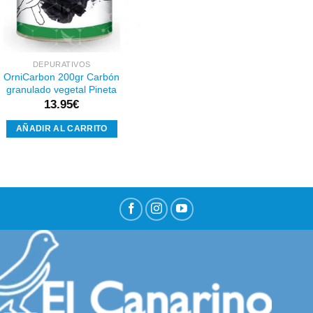
DEPURATIVOS
OrniCarbon 200gr Carbón
granulado vegetal Pineta
13.95
€
AÑADIR AL CARRITO