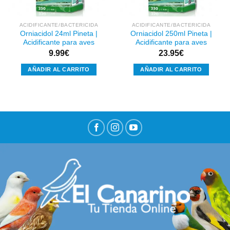
ACIDIFICANTE/BACTERICIDA
ACIDIFICANTE/BACTERICIDA
Orniacidol 24ml Pineta |
Orniacidol 250ml Pineta |
Acidificante para aves
Acidificante para aves
9.99
€
23.95
€
AÑADIR AL CARRITO
AÑADIR AL CARRITO