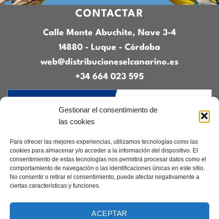
CONTACTAR
Calle Monte Abuchite, Nave 3-4
14880 - Luque - Córdoba
web@distribucioneselcanarino.es
+34 664 023 595
Gestionar el consentimiento de
las cookies
Para ofrecer las mejores experiencias, utilizamos tecnologías como las
cookies para almacenar y/o acceder a la información del dispositivo. El
consentimiento de estas tecnologías nos permitirá procesar datos como el
Contacto
|
Incidencias
|
Devoluciones
|
comportamiento de navegación o las identificaciones únicas en este sitio.
Condiciones generales
No consentir o retirar el consentimiento, puede afectar negativamente a
ciertas características y funciones.
Diseñado por
CreacionesDigitales.es
ACEPTAR