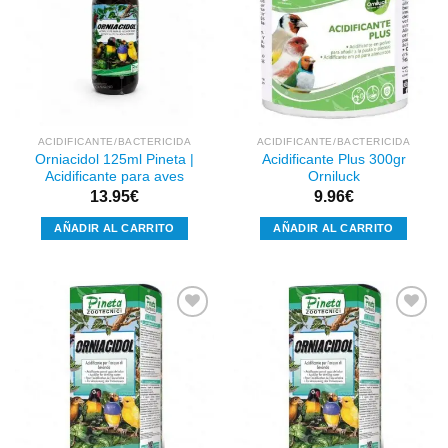
Añadir
Añadir
a la
a la
lista de
lista de
deseos
deseos
ACIDIFICANTE/BACTERICIDA
ACIDIFICANTE/BACTERICIDA
Orniacidol 125ml Pineta |
Acidificante Plus 300gr
Acidificante para aves
Orniluck
13.95
€
9.96
€
AÑADIR AL CARRITO
AÑADIR AL CARRITO
Añadir
Añadir
a la
a la
lista de
lista de
deseos
deseos