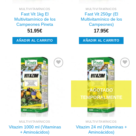
MULTIVITAMÍNICOS
MULTIVITAMÍNICOS
Fast Vit 1kg El
Fast Vit 250gr (El
Multivitamínico de los
Multivitamínico de los
Campeones Pineta
Campeones)
51.95
€
17.95
€
AÑADIR AL CARRITO
AÑADIR AL CARRITO
Añadir
Añadir
a la
a la
lista de
lista de
deseos
deseos
MULTIVITAMÍNICOS
MULTIVITAMÍNICOS
Vitazim 1000 ml (Vitaminas
Vitazim 24 ml (Vitaminas +
+ Aminoácidos)
Aminoácidos)