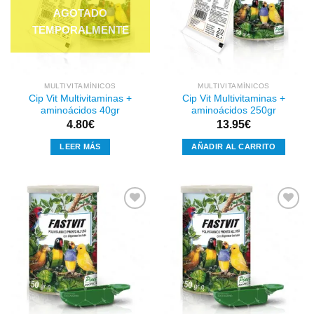
a la
a la
lista de
lista de
deseos
deseos
MULTIVITAMÍNICOS
MULTIVITAMÍNICOS
Cip Vit Multivitaminas +
Cip Vit Multivitaminas +
aminoácidos 40gr
aminoácidos 250gr
4.80
€
13.95
€
LEER MÁS
AÑADIR AL CARRITO
Añadir
Añadir
a la
a la
lista de
lista de
deseos
deseos