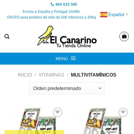
Saltar
664 023 595
al
Envíos a España y Portugal 24/48h
Español
▼
GRATIS para pedidos de más de 50€ inferiores a 30Kg
contenido
MENÚ
INICIO
/
VITAMINAS
/
MULTIVITAMÍNICOS
Añadir
Añadir