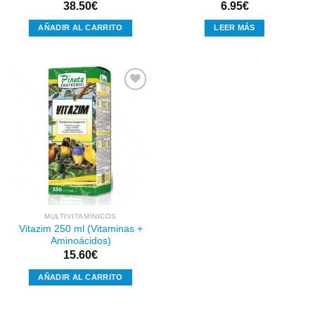
38.50
€
6.95
€
AÑADIR AL CARRITO
LEER MÁS
Añadir
a la
lista de
deseos
MULTIVITAMÍNICOS
Vitazim 250 ml (Vitaminas +
Aminoácidos)
15.60
€
AÑADIR AL CARRITO