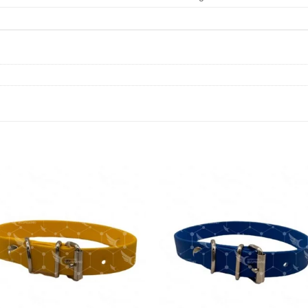
Añadir
Aña
a la
a l
lista de
lista
deseos
des