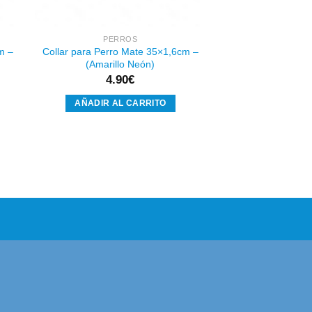
PERROS
m –
Collar para Perro Mate 35×1,6cm –
(Amarillo Neón)
4.90
€
AÑADIR AL CARRITO