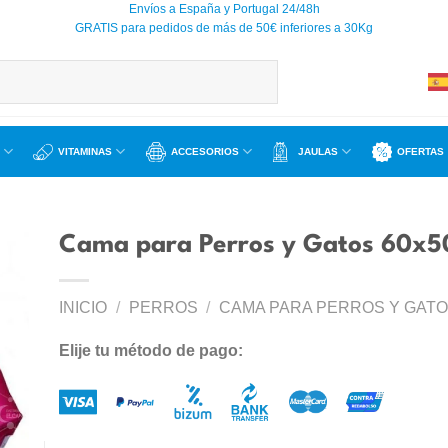
Envíos a España y Portugal 24/48h
GRATIS para pedidos de más de 50€ inferiores a 30Kg
VITAMINAS
ACCESORIOS
JAULAS
OFERTAS
Cama para Perros y Gatos 60x5
INICIO
/
PERROS
/
CAMA PARA PERROS Y GAT
ir
a
Elije tu método de pago:
 de
os