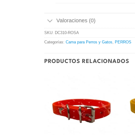
Valoraciones (0)
SKU:
DC310-ROSA
Categorías:
Cama para Perros y Gatos
,
PERROS
PRODUCTOS RELACIONADOS
Añadir
Añadir
a la
a la
lista de
lista de
deseos
deseos