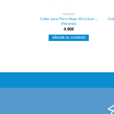
RROS
PERROS
ro Mate 40×2,5cm –
Collar para Perro Mate 35×1,6cm –
Col
ojo)
(Naranja)
45
€
4.90
€
AL CARRITO
AÑADIR AL CARRITO