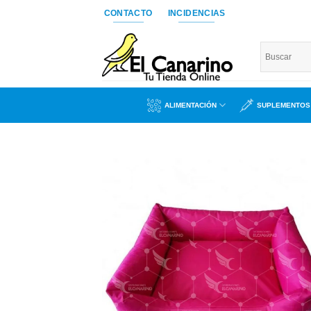
Saltar
CONTACTO
INCIDENCIAS
al
contenido
ALIMENTACIÓN
SUPLEMENTOS
Añad
a l
lista
dese