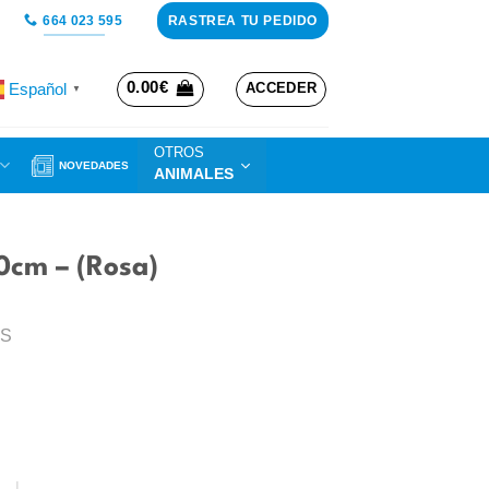
RASTREA TU PEDIDO
664 023 595
0.00
€
Español
ACCEDER
▼
OTROS
NOVEDADES
ANIMALES
0cm – (Rosa)
OS