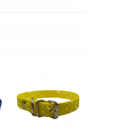
dir
Añadir
a
a la
 de
lista de
eos
deseos