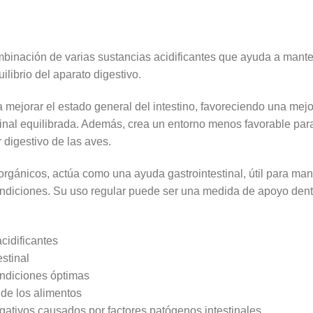
nación de varias sustancias acidificantes que ayuda a mante
ilibrio del aparato digestivo.
a mejorar el estado general del intestino, favoreciendo una mejo
inal equilibrada. Además, crea un entorno menos favorable par
 digestivo de las aves.
rgánicos, actúa como una ayuda gastrointestinal, útil para mant
ondiciones. Su uso regular puede ser una medida de apoyo dentr
cidificantes
estinal
ondiciones óptimas
 de los alimentos
egativos causados por factores patógenos intestinales