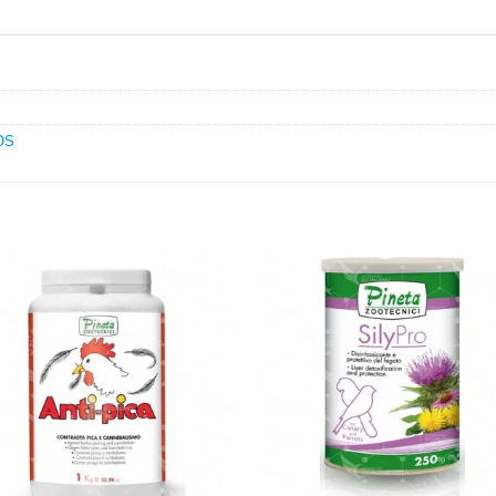
OS
Añadir
Aña
a la
a l
lista de
lista
deseos
des