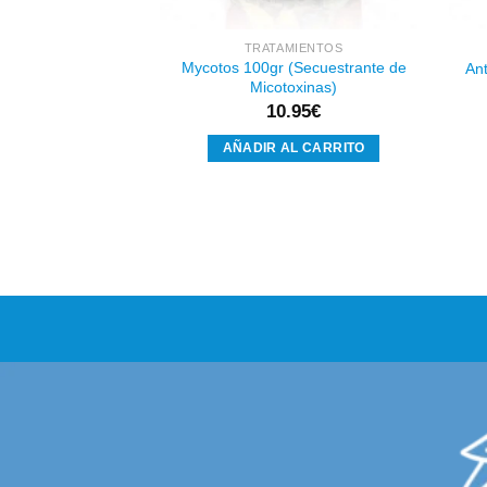
MIENTOS
TRATAMIENTOS
+ Protector 100gr
Mycotos 100gr (Secuestrante de
An
ofesional Amarillo)
Micotoxinas)
.95
€
10.95
€
AL CARRITO
AÑADIR AL CARRITO