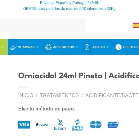
Envíos a España y Portugal 24/48h
GRATIS para pedidos de más de 50€ inferiores a 30Kg
VITAMINAS
ACCESORIOS
JAULAS
OFERTAS
Orniacidol 24ml Pineta | Acidifi
INICIO
/
TRATAMIENTOS
/
ACIDIFICANTE/BACTE
ir
a
Elije tu método de pago:
 de
os