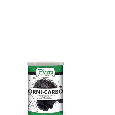
dir
Añadir
a
a la
 de
lista de
eos
deseos