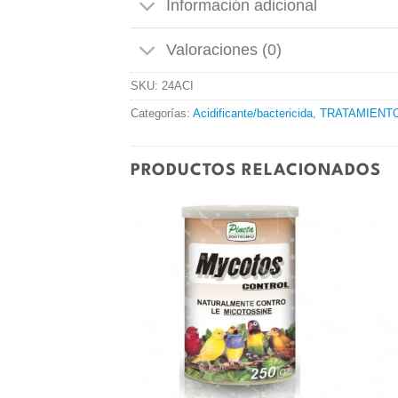
Información adicional
Valoraciones (0)
SKU:
24ACI
Categorías:
Acidificante/bactericida
,
TRATAMIENT
PRODUCTOS RELACIONADOS
Añadir
Añadir
a la
a la
lista de
lista de
deseos
deseos