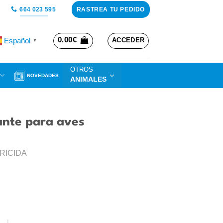
RASTREA TU PEDIDO
664 023 595
0.00
€
Español
ACCEDER
▼
OTROS
NOVEDADES
ANIMALES
cante para aves
RICIDA