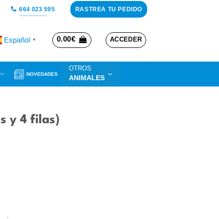
RASTREA TU PEDIDO
664 023 595
0.00
€
Español
ACCEDER
▼
OTROS
NOVEDADES
ANIMALES
 y 4 filas)