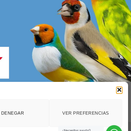
enerales
DENEGAR
VER PREFERENCIAS
 el Canarino SL
¿Necesitas ayuda?