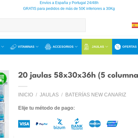
Envíos a España y Portugal 24/48h
GRATIS para pedidos de más de 50€ inferiores a 30Kg
VITAMINAS
ACCESORIOS
JAULAS
OFERTAS
20 jaulas 58x30x36h (5 columnas
INICIO
/
JAULAS
/
BATERÍAS NEW CANARIZ
ir
a
Elije tu método de pago:
 de
os