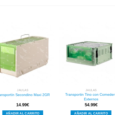
Añadir
Aña
a la
a l
lista de
lista
deseos
des
JAULAS
JAULAS
Transportin Tino con Comede
ansportín Secondino Maxi 2GR
Externos
14.99
€
54.99
€
AÑADIR AL CARRITO
AÑADIR AL CARRITO