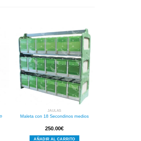
dir
Añadir
a
a la
 de
lista de
eos
deseos
JAULAS
ro
Maleta con 18 Secondinos medios
250.00
€
AÑADIR AL CARRITO