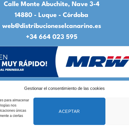
Calle Monte Abuchite, Nave 3-4
14880 - Luque - Córdoba
web@distribucioneselcanarino.es
+34 664 023 595
Gestionar el consentimiento de las cookies
to
|
Incidencias
|
Devoluciones
|
Condiciones g
kies para almacenar
Diseñado por
CreacionesDigitales.es
ologías nos
ficaciones únicas
ACEPTAR
amente a ciertas
pyright 2026 ©
Elcanarino.com pertenece al grupo Distribuciones