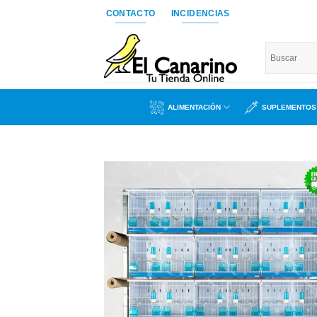
Saltar
CONTACTO
INCIDENCIAS
al
contenido
ALIMENTACIÓN
SUPLEMENTOS
Añad
a l
lista
dese