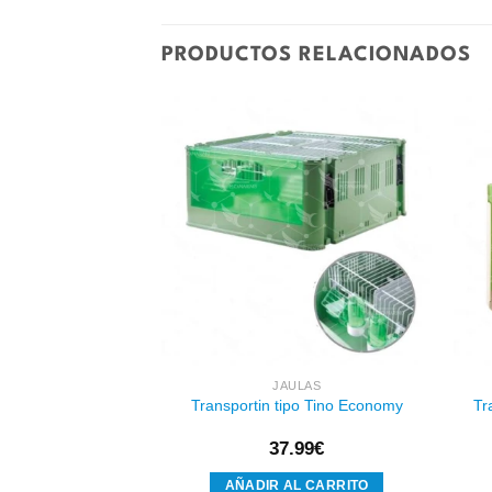
PRODUCTOS RELACIONADOS
Añadir
Añadir
a la
a la
lista de
lista de
deseos
deseos
ULAS
JAULAS
a Maleta Art. 225
Transportin tipo Tino Economy
Tr
15
€
37.99
€
AL CARRITO
AÑADIR AL CARRITO