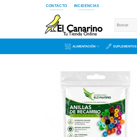
Saltar
CONTACTO
INCIDENCIAS
al
contenido
ALIMENTACIÓN
SUPLEMENTOS
Añad
a l
lista
dese