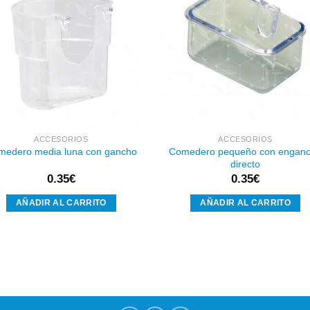
Añadir
Aña
a la
a l
lista de
lista
deseos
des
ACCESORIOS
ACCESORIOS
Comedero pequeño con engan
medero media luna con gancho
directo
0.35
€
0.35
€
AÑADIR AL CARRITO
AÑADIR AL CARRITO