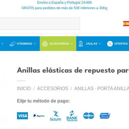
Envíos a España y Portugal 24/48h
GRATIS para pedidos de más de 50€ inferiores a 30Kg
VITAMINAS
ACCESORIOS
JAULAS
OFERTAS
Anillas elásticas de repuesto pa
INICIO
/
ACCESORIOS
/
ANILLAS · PORTA ANILL
ir
a
Elije tu método de pago:
 de
os