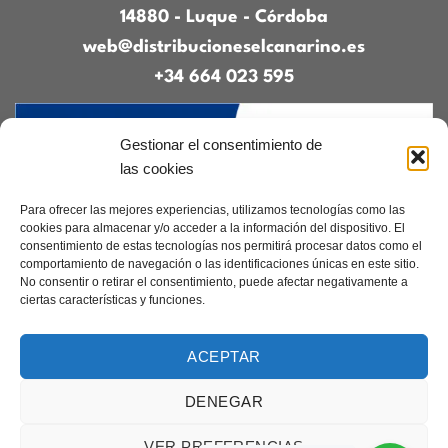
14880 - Luque - Córdoba
web@distribucioneselcanarino.es
+34 664 023 595
Gestionar el consentimiento de
las cookies
Para ofrecer las mejores experiencias, utilizamos tecnologías como las
cookies para almacenar y/o acceder a la información del dispositivo. El
consentimiento de estas tecnologías nos permitirá procesar datos como el
Contacto
|
Incidencias
|
Devoluciones
|
comportamiento de navegación o las identificaciones únicas en este sitio.
Condiciones generales
No consentir o retirar el consentimiento, puede afectar negativamente a
ciertas características y funciones.
Diseñado por
CreacionesDigitales.es
ACEPTAR
DENEGAR
Aviso legal
|
Política de privacidad
|
Cookies
Copyright 2026 ©
Elcanarino.com pertenece al grupo Distribuciones el
VER PREFERENCIAS