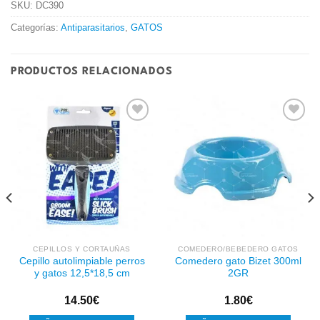
SKU:
DC390
Categorías:
Antiparasitarios
,
GATOS
PRODUCTOS RELACIONADOS
Añadir
Añadir
a la
a la
lista de
lista de
deseos
deseos
CEPILLOS Y CORTAUÑAS
COMEDERO/BEBEDERO GATOS
Cepillo autolimpiable perros
Comedero gato Bizet 300ml
y gatos 12,5*18,5 cm
2GR
14.50
€
1.80
€