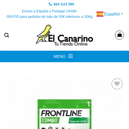
Saltar
664 023 595
al
Envíos a España y Portugal 24/48h
Español
▼
GRATIS para pedidos de más de 50€ inferiores a 30Kg
contenido
MENÚ
Añadir
a la
lista de
deseos