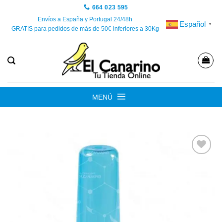
Saltar
664 023 595
al
Envíos a España y Portugal 24/48h
Español
▼
GRATIS para pedidos de más de 50€ inferiores a 30Kg
contenido
MENÚ
Añadir
a la
lista de
deseos