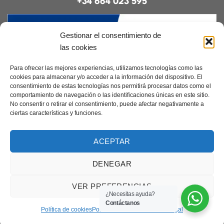
+34 664 023 595
Gestionar el consentimiento de
las cookies
Para ofrecer las mejores experiencias, utilizamos tecnologías como las
cookies para almacenar y/o acceder a la información del dispositivo. El
consentimiento de estas tecnologías nos permitirá procesar datos como el
Contacto
|
Incidencias
|
Devoluciones
|
comportamiento de navegación o las identificaciones únicas en este sitio.
Condiciones generales
No consentir o retirar el consentimiento, puede afectar negativamente a
ciertas características y funciones.
Diseñado por
CreacionesDigitales.es
ACEPTAR
DENEGAR
Aviso legal
|
Política de privacidad
|
Cookies
Copyright 2026 ©
Elcanarino.com pertenece al grupo Distribuciones el
VER PREFERENCIAS
Canarino SL
¿Necesitas ayuda?
Contáctanos
Política de cookies
Política de Privacidad
Aviso Legal