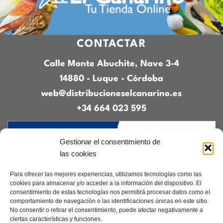
CONTACTAR
Calle Monte Abuchite, Nave 3-4
14880 - Luque - Córdoba
web@distribucioneselcanarino.es
+34 664 023 595
Gestionar el consentimiento de
las cookies
Para ofrecer las mejores experiencias, utilizamos tecnologías como las
cookies para almacenar y/o acceder a la información del dispositivo. El
consentimiento de estas tecnologías nos permitirá procesar datos como el
Contacto
|
Incidencias
|
Devoluciones
|
comportamiento de navegación o las identificaciones únicas en este sitio.
Condiciones generales
No consentir o retirar el consentimiento, puede afectar negativamente a
ciertas características y funciones.