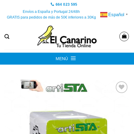
Saltar
664 023 595
al
Envíos a España y Portugal 24/48h
Español
▼
GRATIS para pedidos de más de 50€ inferiores a 30Kg
contenido
MENÚ
Añadir
a la
lista de
deseos