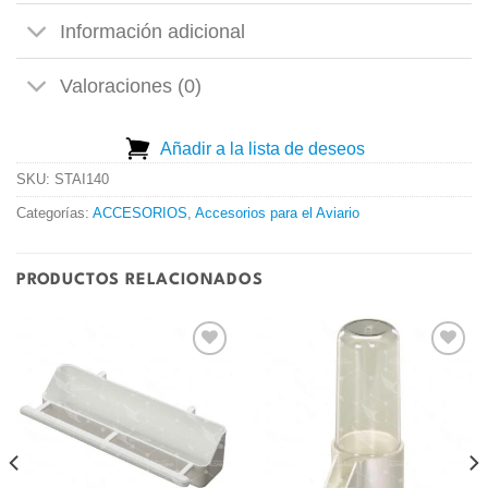
Información adicional
Valoraciones (0)
Añadir a la lista de deseos
SKU:
STAI140
Categorías:
ACCESORIOS
,
Accesorios para el Aviario
PRODUCTOS RELACIONADOS
Añadir
Añadir
a la
a la
lista de
lista de
deseos
deseos