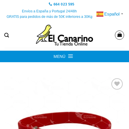
Saltar
664 023 595
al
Envíos a España y Portugal 24/48h
Español
▼
GRATIS para pedidos de más de 50€ inferiores a 30Kg
contenido
MENÚ
Añadir
a la
lista de
deseos