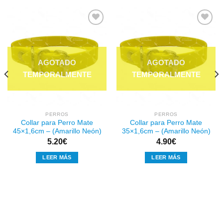
Añadir
Añadir
a la
a la
lista de
lista de
deseos
deseos
PERROS
PERROS
Collar para Perro Mate
Collar para Perro Mate
45×1,6cm – (Amarillo Neón)
35×1,6cm – (Amarillo Neón)
5.20
€
4.90
€
LEER MÁS
LEER MÁS