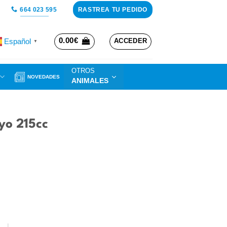
RASTREA TU PEDIDO
664 023 595
0.00
€
Español
ACCEDER
▼
OTROS
NOVEDADES
ANIMALES
yo 215cc