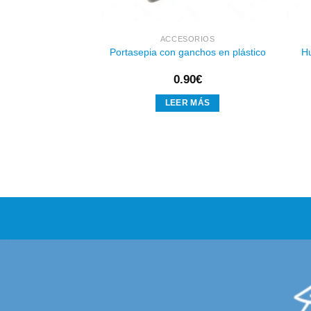
SORIOS
ACCESORIOS
o Nápoles
Portasepia con ganchos en plástico
H
38
€
0.90
€
AL CARRITO
LEER MÁS