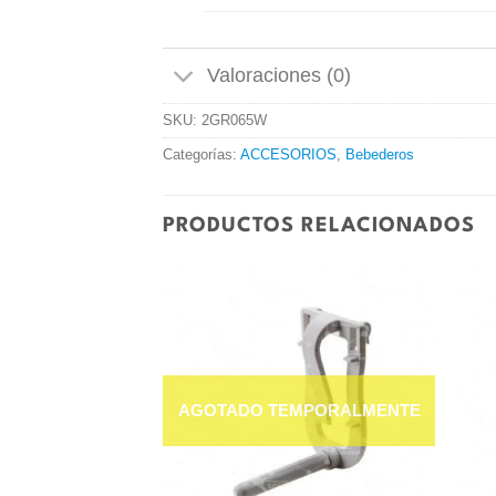
Valoraciones (0)
SKU:
2GR065W
Categorías:
ACCESORIOS
,
Bebederos
PRODUCTOS RELACIONADOS
Añadir
Añadir
a la
a la
lista de
lista de
deseos
deseos