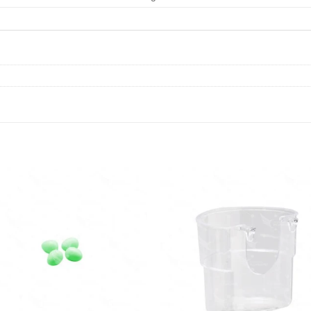
Añadir
Aña
a la
a l
lista de
lista
deseos
des