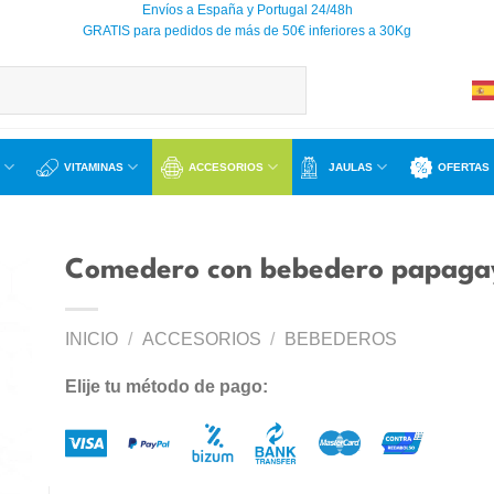
Envíos a España y Portugal 24/48h
GRATIS para pedidos de más de 50€ inferiores a 30Kg
VITAMINAS
ACCESORIOS
JAULAS
OFERTAS
Comedero con bebedero papaga
INICIO
/
ACCESORIOS
/
BEBEDEROS
ir
a
Elije tu método de pago:
 de
os