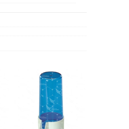
dir
Añadir
a
a la
 de
lista de
eos
deseos