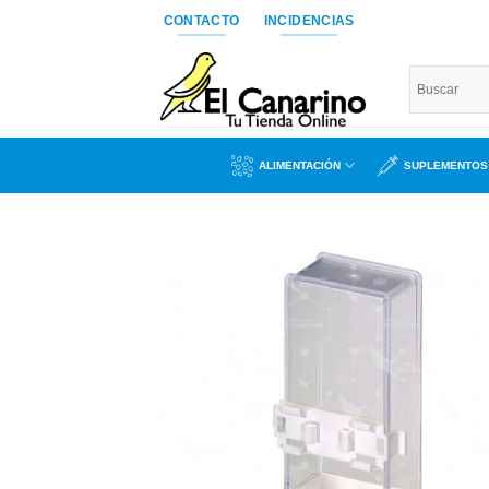
Saltar
CONTACTO
INCIDENCIAS
al
contenido
ALIMENTACIÓN
SUPLEMENTOS
Añad
a l
lista
dese