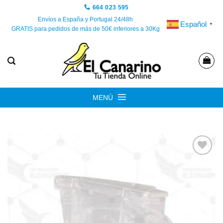
Saltar
664 023 595
al
Envíos a España y Portugal 24/48h
Español
▼
GRATIS para pedidos de más de 50€ inferiores a 30Kg
contenido
MENÚ
Añadir
a la
lista de
deseos