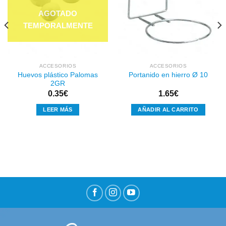
Añadir
Añadir
a la
a la
lista de
lista de
deseos
deseos
ACCESORIOS
ACCESORIOS
Huevos plástico Palomas
Portanido en hierro Ø 10
2GR
0.35
€
1.65
€
LEER MÁS
AÑADIR AL CARRITO