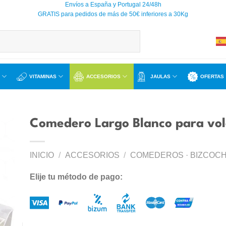
Envíos a España y Portugal 24/48h
GRATIS para pedidos de más de 50€ inferiores a 30Kg
VITAMINAS
ACCESORIOS
JAULAS
OFERTAS
Comedero Largo Blanco para vo
INICIO
/
ACCESORIOS
/
COMEDEROS · BIZCOCH
ir
a
Elije tu método de pago:
 de
os