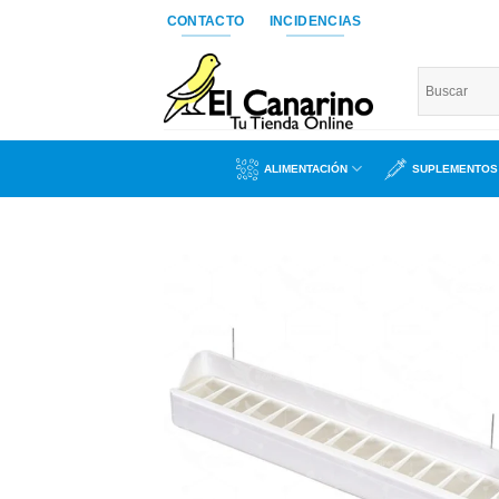
Saltar
CONTACTO
INCIDENCIAS
al
contenido
ALIMENTACIÓN
SUPLEMENTOS
Añad
a l
lista
dese