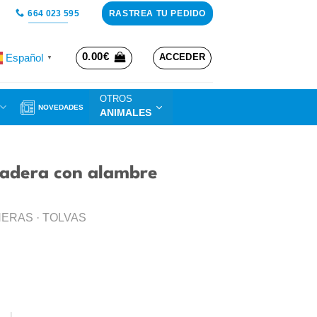
RASTREA TU PEDIDO
664 023 595
0.00
€
Español
ACCEDER
▼
OTROS
NOVEDADES
ANIMALES
ladera con alambre
ERAS · TOLVAS