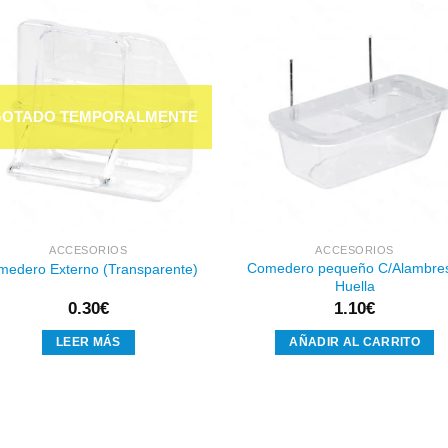
Añadir
Aña
a la
a l
lista de
lista
deseos
des
ACCESORIOS
ACCESORIOS
Comedero pequeño C/Alambres
medero Externo (Transparente)
Huella
0.30
€
1.10
€
LEER MÁS
AÑADIR AL CARRITO