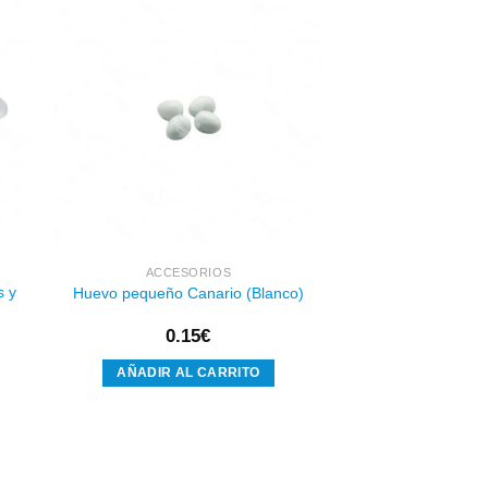
dir
Añadir
a
a la
 de
lista de
eos
deseos
ACCESORIOS
 y
Huevo pequeño Canario (Blanco)
0.15
€
AÑADIR AL CARRITO