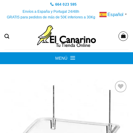
Saltar
664 023 595
al
Envíos a España y Portugal 24/48h
Español
▼
GRATIS para pedidos de más de 50€ inferiores a 30Kg
contenido
MENÚ
Añadir
a la
lista de
deseos