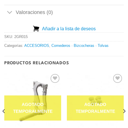
Valoraciones (0)
Añadir a la lista de deseos
SKU:
2GR015
Categorías:
ACCESORIOS
,
Comederos · Bizcocheras · Tolvas
PRODUCTOS RELACIONADOS
Añadir
Añadir
a la
a la
lista de
lista de
deseos
deseos