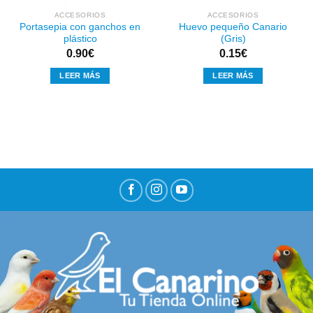
ACCESORIOS
ACCESORIOS
Portasepia con ganchos en
Huevo pequeño Canario
plástico
(Gris)
0.90
€
0.15
€
LEER MÁS
LEER MÁS