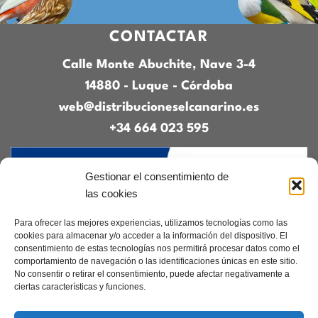
CONTACTAR
Calle Monte Abuchite, Nave 3-4
14880 - Luque - Córdoba
web@distribucioneselcanarino.es
+34 664 023 595
Gestionar el consentimiento de
las cookies
Para ofrecer las mejores experiencias, utilizamos tecnologías como las
cookies para almacenar y/o acceder a la información del dispositivo. El
consentimiento de estas tecnologías nos permitirá procesar datos como el
Contacto
|
Incidencias
|
Devoluciones
|
comportamiento de navegación o las identificaciones únicas en este sitio.
Condiciones generales
No consentir o retirar el consentimiento, puede afectar negativamente a
ciertas características y funciones.
Diseñado por
CreacionesDigitales.es