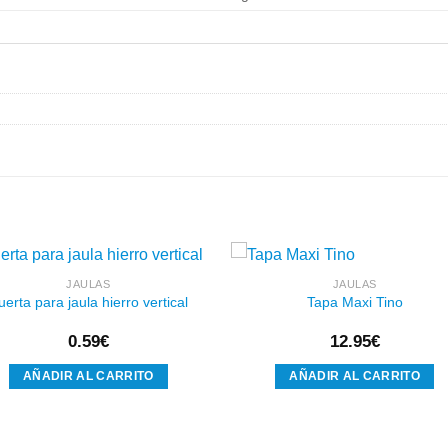
JAULAS
JAULAS
uerta para jaula hierro vertical
Tapa Maxi Tino
Añadir
Aña
0.59
€
12.95
€
a la
a l
lista de
lista
deseos
des
AÑADIR AL CARRITO
AÑADIR AL CARRITO