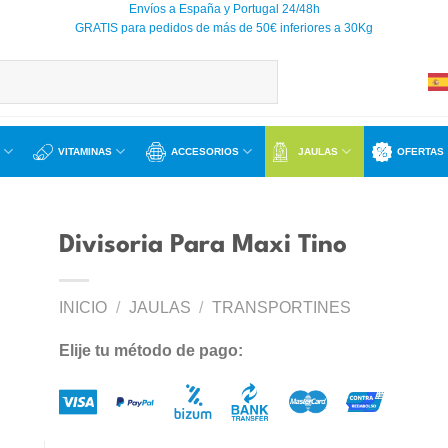
Envíos a España y Portugal 24/48h
GRATIS para pedidos de más de 50€ inferiores a 30Kg
VITAMINAS
ACCESORIOS
JAULAS
OFERTAS
Divisoria Para Maxi Tino
INICIO
/
JAULAS
/
TRANSPORTINES
ir
a
Elije tu método de pago:
 de
os