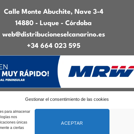
Calle Monte Abuchite, Nave 3-4
14880 - Luque - Córdoba
web@distribucioneselcanarino.es
+34 664 023 595
Gestionar el consentimiento de las cookies
to
|
Incidencias
|
Devoluciones
|
Condiciones g
kies para almacenar
Diseñado por
CreacionesDigitales.es
ologías nos
ficaciones únicas
ACEPTAR
amente a ciertas