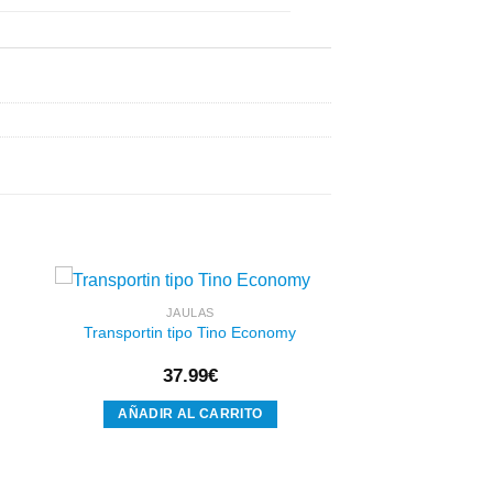
JAULAS
Transportin tipo Tino Economy
dir
Añadir
37.99
€
a
a la
 de
lista de
eos
deseos
AÑADIR AL CARRITO