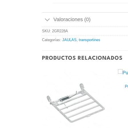
Valoraciones (0)
SKU:
2GR228A
Categorías:
JAULAS
,
transportines
PRODUCTOS RELACIONADOS
P
Añadir
Añadir
a la
a la
lista de
lista de
deseos
deseos