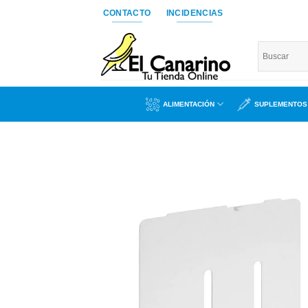
Saltar
CONTACTO
INCIDENCIAS
al
contenido
ALIMENTACIÓN
SUPLEMENTOS
Añad
a l
lista
dese