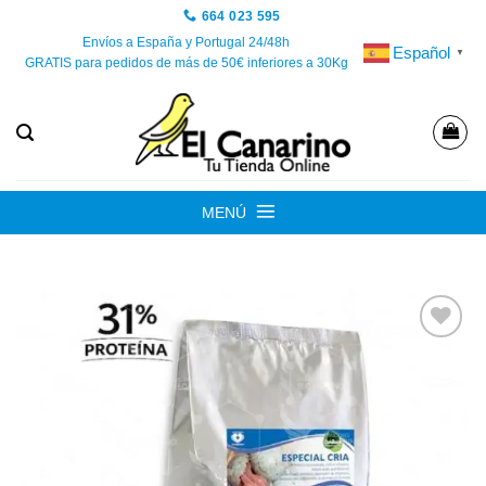
Saltar
664 023 595
al
Envíos a España y Portugal 24/48h
Español
▼
GRATIS para pedidos de más de 50€ inferiores a 30Kg
contenido
MENÚ
Añadir
a la
lista de
deseos