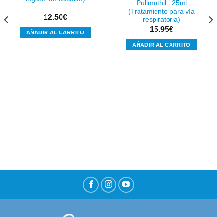
Pullmothil 125ml
lista de
lista de
(Tratamiento para vía
deseos
deseos
12.50
€
respiratoria)
15.95
€
AÑADIR AL CARRITO
AÑADIR AL CARRITO