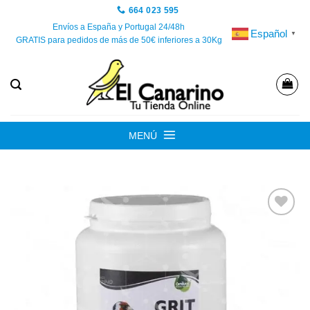
Saltar
664 023 595
al
Envíos a España y Portugal 24/48h
Español
▼
GRATIS para pedidos de más de 50€ inferiores a 30Kg
contenido
MENÚ
Añadir
a la
lista de
deseos