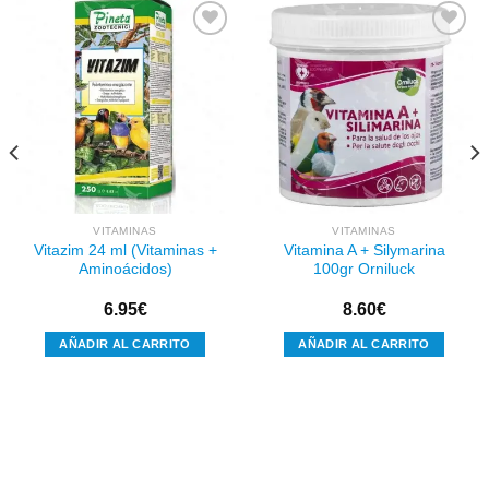
Añadir
Añadir
a la
a la
lista de
lista de
deseos
deseos
VITAMINAS
VITAMINAS
Vitazim 24 ml (Vitaminas +
Vitamina A + Silymarina
Aminoácidos)
100gr Orniluck
6.95
€
8.60
€
AÑADIR AL CARRITO
AÑADIR AL CARRITO