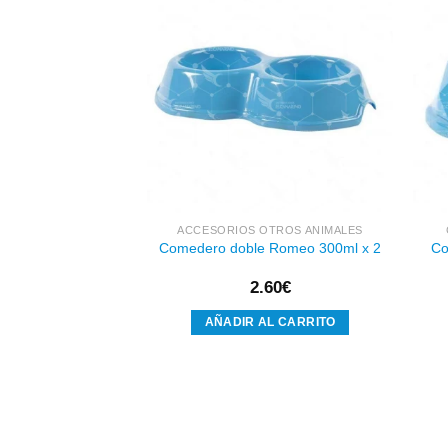
Añadir
Añadir
a la
a la
lista de
lista de
deseos
deseos
HOS PARA GATOS
ACCESORIOS OTROS ANIMALES
ente para Gatos
Comedero doble Romeo 300ml x 2
Co
Cat 5kg
95
€
2.60
€
AL CARRITO
AÑADIR AL CARRITO