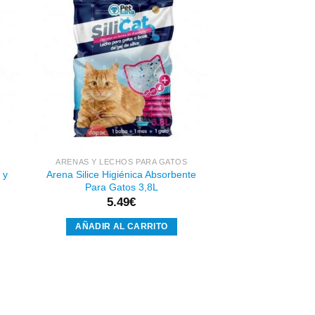
dir
Añadir
a
a la
 de
lista de
eos
deseos
ARENAS Y LECHOS PARA GATOS
 y
Arena Silice Higiénica Absorbente
Para Gatos 3,8L
5.49
€
AÑADIR AL CARRITO