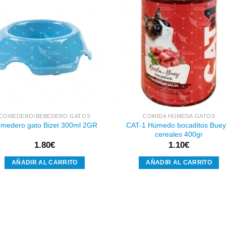
Añadir
Aña
a la
a l
lista de
lista
deseos
des
COMEDERO/BEBEDERO GATOS
COMIDA HÚMEDA GATOS
CAT-1 Húmedo bocaditos Buey
medero gato Bizet 300ml 2GR
cereales 400gr
1.80
€
1.10
€
AÑADIR AL CARRITO
AÑADIR AL CARRITO