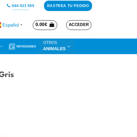
RASTREA TU PEDIDO
664 023 595
0.00
€
Español
ACCEDER
▼
OTROS
NOVEDADES
ANIMALES
Gris