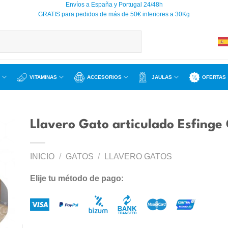
Envíos a España y Portugal 24/48h
GRATIS para pedidos de más de 50€ inferiores a 30Kg
VITAMINAS
ACCESORIOS
JAULAS
OFERTAS
Llavero Gato articulado Esfinge 
INICIO
/
GATOS
/
LLAVERO GATOS
ir
a
Elije tu método de pago:
 de
os