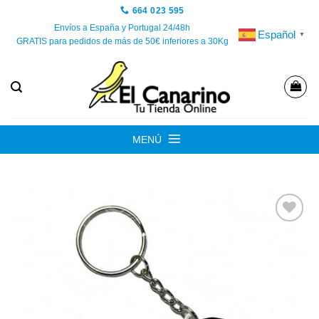
Saltar
664 023 595
al
Envíos a España y Portugal 24/48h
Español
▼
GRATIS para pedidos de más de 50€ inferiores a 30Kg
contenido
MENÚ
Añadir
a la
lista de
deseos