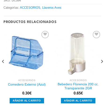
SKU:
DC084
Categorías:
ACCESORIOS
,
Llaveros Aves
PRODUCTOS RELACIONADOS
Añadir
Añadir
a la
a la
lista de
lista de
deseos
deseos
ACCESORIOS
ACCESORIOS
Bebedero Florencia 200 cc.
Comedero Externo (Azul)
Transparente 2GR
0.30
€
0.65
€
AÑADIR AL CARRITO
AÑADIR AL CARRITO