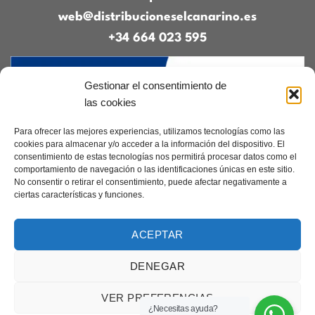
web@distribucioneselcanarino.es
+34 664 023 595
Gestionar el consentimiento de
las cookies
Para ofrecer las mejores experiencias, utilizamos tecnologías como las
cookies para almacenar y/o acceder a la información del dispositivo. El
consentimiento de estas tecnologías nos permitirá procesar datos como el
Contacto
|
Incidencias
|
Devoluciones
|
comportamiento de navegación o las identificaciones únicas en este sitio.
Condiciones generales
No consentir o retirar el consentimiento, puede afectar negativamente a
ciertas características y funciones.
Diseñado por
CreacionesDigitales.es
ACEPTAR
DENEGAR
Aviso legal
|
Política de privacidad
|
Cookies
Copyright 2026 ©
Elcanarino.com pertenece al grupo Distribuciones el
VER PREFERENCIAS
Canarino SL
¿Necesitas ayuda?