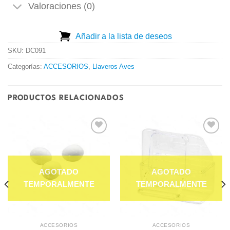
Valoraciones (0)
Añadir a la lista de deseos
SKU:
DC091
Categorías:
ACCESORIOS
,
Llaveros Aves
PRODUCTOS RELACIONADOS
Añadir
Añadir
a la
a la
lista de
lista de
deseos
deseos
ACCESORIOS
ACCESORIOS