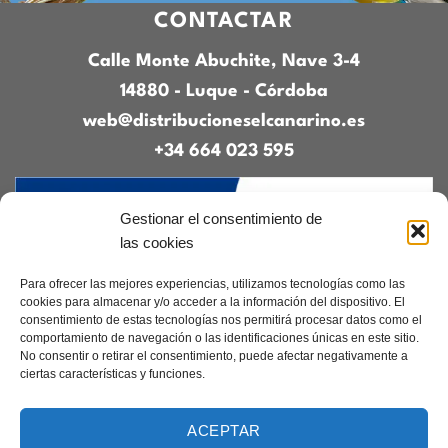
CONTACTAR
Calle Monte Abuchite, Nave 3-4
14880 - Luque - Córdoba
web@distribucioneselcanarino.es
+34 664 023 595
Gestionar el consentimiento de
las cookies
Para ofrecer las mejores experiencias, utilizamos tecnologías como las
cookies para almacenar y/o acceder a la información del dispositivo. El
consentimiento de estas tecnologías nos permitirá procesar datos como el
Contacto
|
Incidencias
|
Devoluciones
|
comportamiento de navegación o las identificaciones únicas en este sitio.
Condiciones generales
No consentir o retirar el consentimiento, puede afectar negativamente a
ciertas características y funciones.
Diseñado por
CreacionesDigitales.es
ACEPTAR