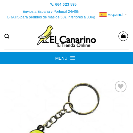
Saltar
664 023 595
al
Envíos a España y Portugal 24/48h
Español
▼
GRATIS para pedidos de más de 50€ inferiores a 30Kg
contenido
MENÚ
Añadir
a la
lista de
deseos