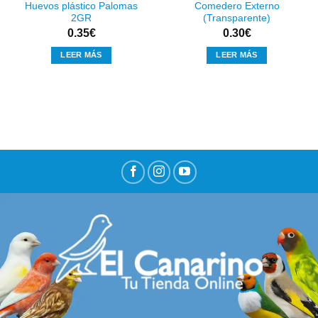
Huevos plástico Palomas
Comedero Externo
2GR
(Transparente)
0.35
€
0.30
€
LEER MÁS
LEER MÁS