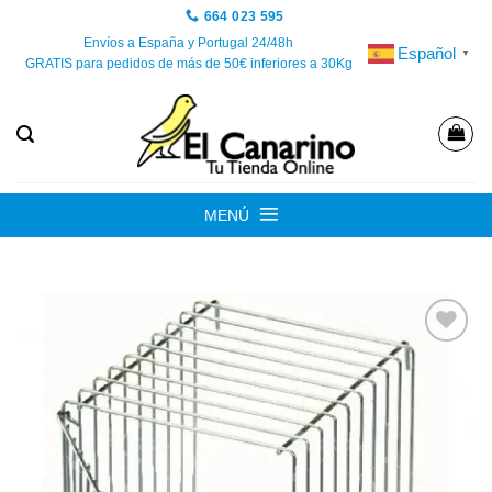
Saltar
664 023 595
al
Envíos a España y Portugal 24/48h
Español
▼
GRATIS para pedidos de más de 50€ inferiores a 30Kg
contenido
MENÚ
Añadir
a la
lista de
deseos