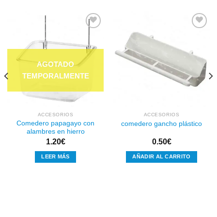
Añadir
Añadir
a la
a la
lista de
lista de
deseos
deseos
ACCESORIOS
ACCESORIOS
Comedero papagayo con
comedero gancho plástico
alambres en hierro
1.20
€
0.50
€
LEER MÁS
AÑADIR AL CARRITO