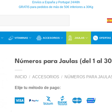
Envíos a España y Portugal 24/48h
GRATIS para pedidos de más de 50€ inferiores a 30Kg
VITAMINAS
ACCESORIOS
JAULAS
OFERTAS
Números para Jaulas (del 1 al 30
INICIO
/
ACCESORIOS
/
NÚMEROS PARA JAULA
ir
a
Elije tu método de pago:
 de
os