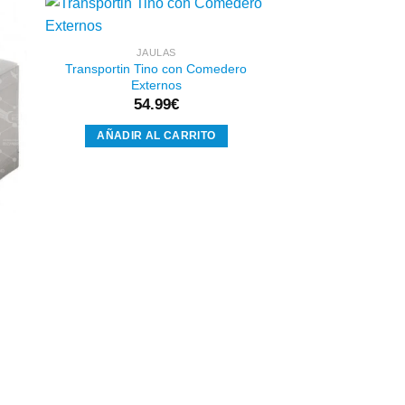
JAULAS
Transportin Tino con Comedero
dir
Añadir
Externos
a
a la
 de
lista de
54.99
€
eos
deseos
AÑADIR AL CARRITO