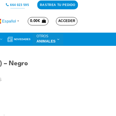
RASTREA TU PEDIDO
664 023 595
0.00
€
Español
ACCEDER
▼
OTROS
NOVEDADES
ANIMALES
) – Negro
S