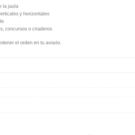
 la jaula
erticales y horizontales
le
os, concursos o criaderos
tener el orden en tu aviario.