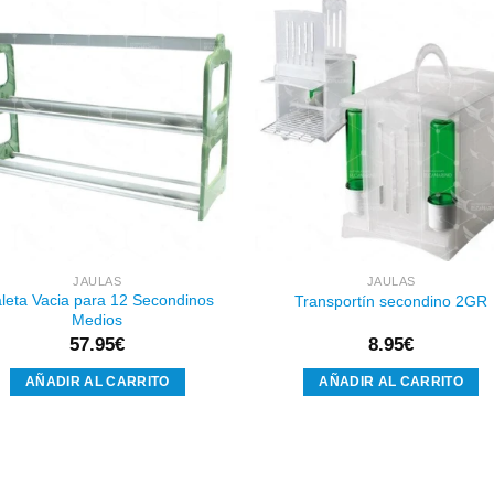
Añadir
Aña
a la
a l
lista de
lista
deseos
des
JAULAS
JAULAS
leta Vacia para 12 Secondinos
Transportín secondino 2GR
Medios
57.95
€
8.95
€
AÑADIR AL CARRITO
AÑADIR AL CARRITO