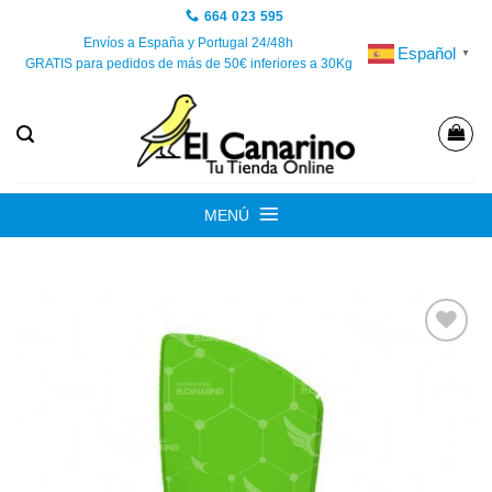
Saltar
664 023 595
al
Envíos a España y Portugal 24/48h
Español
▼
GRATIS para pedidos de más de 50€ inferiores a 30Kg
contenido
MENÚ
Añadir
a la
lista de
deseos