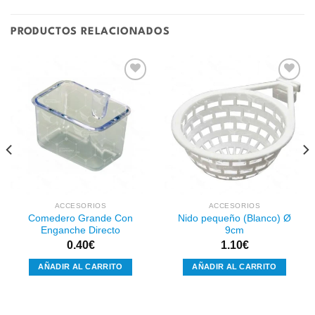
PRODUCTOS RELACIONADOS
Añadir
Añadir
a la
a la
lista de
lista de
deseos
deseos
ACCESORIOS
ACCESORIOS
Comedero Grande Con
Nido pequeño (Blanco) Ø
Enganche Directo
9cm
0.40
€
1.10
€
AÑADIR AL CARRITO
AÑADIR AL CARRITO