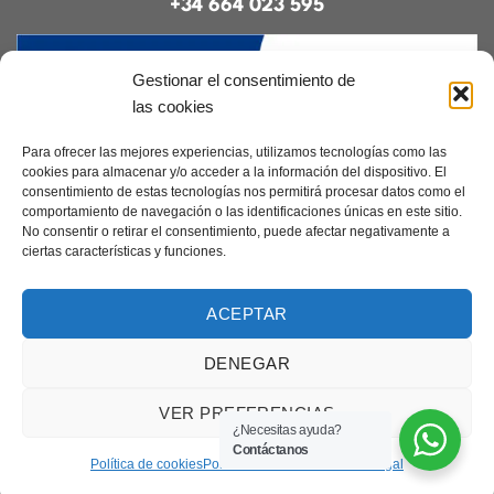
+34 664 023 595
Gestionar el consentimiento de
las cookies
Para ofrecer las mejores experiencias, utilizamos tecnologías como las
cookies para almacenar y/o acceder a la información del dispositivo. El
consentimiento de estas tecnologías nos permitirá procesar datos como el
Contacto
|
Incidencias
|
Devoluciones
|
comportamiento de navegación o las identificaciones únicas en este sitio.
Condiciones generales
No consentir o retirar el consentimiento, puede afectar negativamente a
ciertas características y funciones.
Diseñado por
CreacionesDigitales.es
ACEPTAR
DENEGAR
Aviso legal
|
Política de privacidad
|
Cookies
Copyright 2026 ©
Elcanarino.com pertenece al grupo Distribuciones el
VER PREFERENCIAS
Canarino SL
¿Necesitas ayuda?
Contáctanos
Política de cookies
Política de Privacidad
Aviso Legal