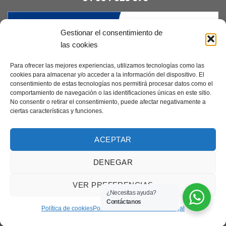
Gestionar el consentimiento de
las cookies
Para ofrecer las mejores experiencias, utilizamos tecnologías como las
cookies para almacenar y/o acceder a la información del dispositivo. El
consentimiento de estas tecnologías nos permitirá procesar datos como el
Contacto
|
Incidencias
|
Devoluciones
|
comportamiento de navegación o las identificaciones únicas en este sitio.
Condiciones generales
No consentir o retirar el consentimiento, puede afectar negativamente a
ciertas características y funciones.
Diseñado por
CreacionesDigitales.es
ACEPTAR
DENEGAR
Aviso legal
|
Política de privacidad
|
Cookies
Copyright 2026 ©
Elcanarino.com pertenece al grupo Distribuciones el
VER PREFERENCIAS
Canarino SL
¿Necesitas ayuda?
Contáctanos
Política de cookies
Política de Privacidad
Aviso Legal