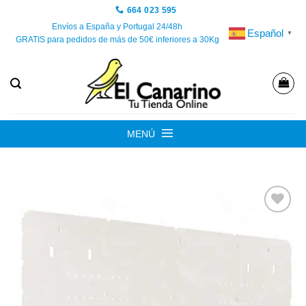
Saltar
664 023 595
al
Envíos a España y Portugal 24/48h
Español
▼
GRATIS para pedidos de más de 50€ inferiores a 30Kg
contenido
MENÚ
Añadir
a la
lista de
deseos