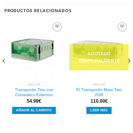
PRODUCTOS RELACIONADOS
Añadir
Añadir
a la
a la
lista de
lista de
deseos
deseos
JAULAS
JAULAS
Transportin Tino con
El Transportín Maxi Tino
Comedero Externos
2GR
54.99
€
110.00
€
AÑADIR AL CARRITO
LEER MÁS