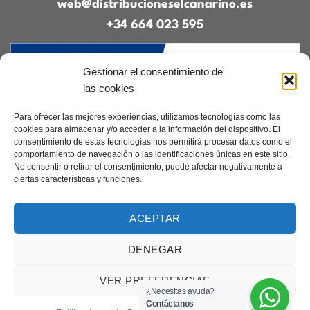
web@distribucioneselcanarino.es
+34 664 023 595
Gestionar el consentimiento de
las cookies
Para ofrecer las mejores experiencias, utilizamos tecnologías como las
cookies para almacenar y/o acceder a la información del dispositivo. El
consentimiento de estas tecnologías nos permitirá procesar datos como el
Contacto
|
Incidencias
|
Devoluciones
|
comportamiento de navegación o las identificaciones únicas en este sitio.
Condiciones generales
No consentir o retirar el consentimiento, puede afectar negativamente a
ciertas características y funciones.
Diseñado por
CreacionesDigitales.es
ACEPTAR
DENEGAR
Aviso legal
|
Política de privacidad
|
Cookies
Copyright 2026 ©
Elcanarino.com pertenece al grupo Distribuciones el
VER PREFERENCIAS
Canarino SL
¿Necesitas ayuda?
Contáctanos