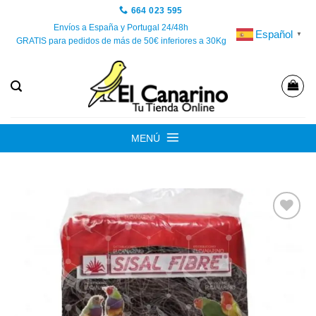
Saltar
664 023 595
al
Envíos a España y Portugal 24/48h
Español
▼
GRATIS para pedidos de más de 50€ inferiores a 30Kg
contenido
MENÚ
Añadir
a la
lista de
deseos