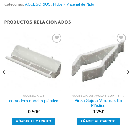
Categorías:
ACCESORIOS
,
Nidos · Material de Nido
PRODUCTOS RELACIONADOS
Añadir
Añadir
a la
a la
lista de
lista de
deseos
deseos
ACCESORIOS
ACCESORIOS JAULAS 2GR · STA · NEW CANARIZ · PEDROS
Pinza Sujeta Verduras En
comedero gancho plástico
Plástico
0.50
€
0.25
€
AÑADIR AL CARRITO
AÑADIR AL CARRITO