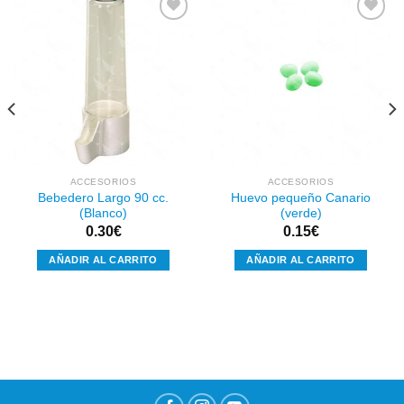
Añadir
Añadir
a la
a la
lista de
lista de
deseos
deseos
ACCESORIOS
ACCESORIOS
Bebedero Largo 90 cc.
Huevo pequeño Canario
(Blanco)
(verde)
0.30
€
0.15
€
AÑADIR AL CARRITO
AÑADIR AL CARRITO