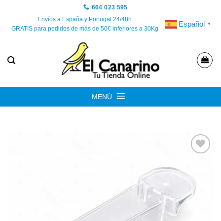
Saltar
664 023 595
al
Envíos a España y Portugal 24/48h
Español
▼
GRATIS para pedidos de más de 50€ inferiores a 30Kg
contenido
MENÚ
Añadir
a la
lista de
deseos