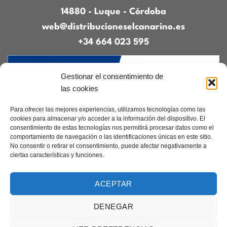
14880 - Luque - Córdoba
web@distribucioneselcanarino.es
+34 664 023 595
Gestionar el consentimiento de
las cookies
Para ofrecer las mejores experiencias, utilizamos tecnologías como las
cookies para almacenar y/o acceder a la información del dispositivo. El
consentimiento de estas tecnologías nos permitirá procesar datos como el
Contacto
|
Incidencias
|
Devoluciones
|
comportamiento de navegación o las identificaciones únicas en este sitio.
Condiciones generales
No consentir o retirar el consentimiento, puede afectar negativamente a
ciertas características y funciones.
Diseñado por
CreacionesDigitales.es
ACEPTAR
DENEGAR
Aviso legal
|
Política de privacidad
|
Cookies
Copyright 2026 ©
Elcanarino.com pertenece al grupo Distribuciones el