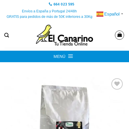
Saltar
664 023 595
al
Envíos a España y Portugal 24/48h
Español
▼
GRATIS para pedidos de más de 50€ inferiores a 30Kg
contenido
MENÚ
Añadir
a la
lista de
deseos