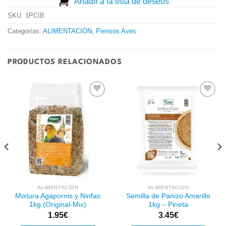
Añadir a la lista de deseos
SKU:
1PCIB
Categorías:
ALIMENTACIÓN
,
Piensos Aves
PRODUCTOS RELACIONADOS
Añadir
Añadir
a la
a la
lista de
lista de
deseos
deseos
ALIMENTACIÓN
ALIMENTACIÓN
Mixtura Agapornis y Ninfas
Semilla de Panizo Amarillo
1kg (Original-Mix)
1kg – Pineta
1.95
€
3.45
€