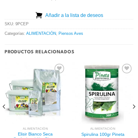
Añadir a la lista de deseos
SKU:
9PCEP
Categorías:
ALIMENTACIÓN
,
Piensos Aves
PRODUCTOS RELACIONADOS
Añadir
Añadir
a la
a la
lista de
lista de
deseos
deseos
ALIMENTACIÓN
ALIMENTACIÓN
Elisir Bianco Seca
Spirulina 100gr Pineta