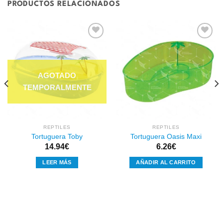
PRODUCTOS RELACIONADOS
Añadir
Añadir
a la
a la
lista de
lista de
deseos
deseos
REPTILES
REPTILES
Tortuguera Toby
Tortuguera Oasis Maxi
14.94
€
6.26
€
LEER MÁS
AÑADIR AL CARRITO