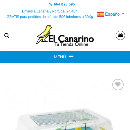
Saltar
664 023 595
al
Envíos a España y Portugal 24/48h
Español
▼
GRATIS para pedidos de más de 50€ inferiores a 30Kg
contenido
MENÚ
Añadir
a la
lista de
deseos