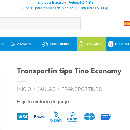
Envíos a España y Portugal 24/48h
GRATIS para pedidos de más de 50€ inferiores a 30Kg
VITAMINAS
ACCESORIOS
JAULAS
OFERTAS
Transportin tipo Tino Economy
INICIO
/
JAULAS
/
TRANSPORTINES
ir
a
Elije tu método de pago:
 de
os