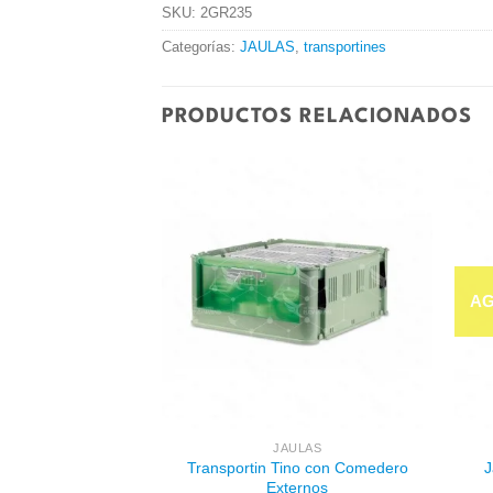
SKU:
2GR235
Categorías:
JAULAS
,
transportines
PRODUCTOS RELACIONADOS
Añadir
Añadir
a la
a la
lista de
lista de
deseos
deseos
ULAS
le para maxi tino
95
€
AL CARRITO
JAULAS
Transportin Tino con Comedero
J
Externos