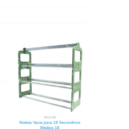
dir
Añadir
a
a la
 de
lista de
eos
deseos
JAULAS
Maleta Vacia para 18 Secondinos
Medios 18