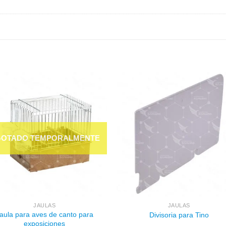
Añadir
Aña
a la
a l
lista de
lista
deseos
des
JAULAS
JAULAS
aula para aves de canto para
Divisoria para Tino
exposiciones