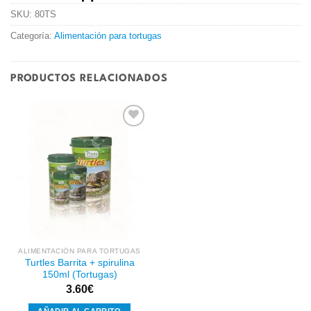
SKU:
80TS
Categoría:
Alimentación para tortugas
PRODUCTOS RELACIONADOS
Añadir
a la
lista de
deseos
ALIMENTACIÓN PARA TORTUGAS
Turtles Barrita + spirulina
150ml (Tortugas)
3.60
€
AÑADIR AL CARRITO