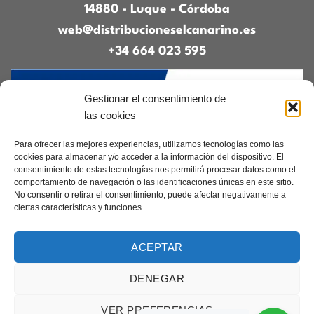
14880 - Luque - Córdoba
web@distribucioneselcanarino.es
+34 664 023 595
Gestionar el consentimiento de
las cookies
Para ofrecer las mejores experiencias, utilizamos tecnologías como las
cookies para almacenar y/o acceder a la información del dispositivo. El
consentimiento de estas tecnologías nos permitirá procesar datos como el
Contacto
|
Incidencias
|
Devoluciones
|
comportamiento de navegación o las identificaciones únicas en este sitio.
Condiciones generales
No consentir o retirar el consentimiento, puede afectar negativamente a
ciertas características y funciones.
Diseñado por
CreacionesDigitales.es
ACEPTAR
DENEGAR
Aviso legal
|
Política de privacidad
|
Cookies
Copyright 2026 ©
Elcanarino.com pertenece al grupo Distribuciones el
VER PREFERENCIAS