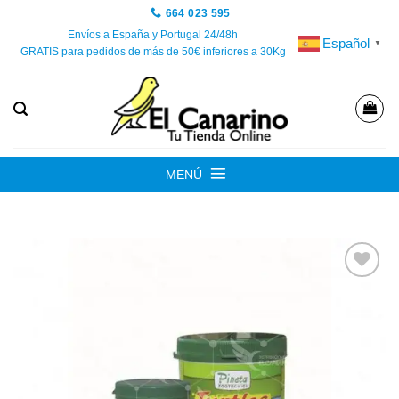
Saltar
664 023 595
al
Envíos a España y Portugal 24/48h
Español
▼
GRATIS para pedidos de más de 50€ inferiores a 30Kg
contenido
MENÚ
Añadir
a la
lista de
deseos