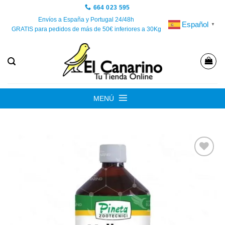
Saltar
664 023 595
al
Envíos a España y Portugal 24/48h
Español
▼
GRATIS para pedidos de más de 50€ inferiores a 30Kg
contenido
MENÚ
Añadir
a la
lista de
deseos