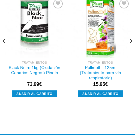
Añadir
Añadir
a la
a la
lista de
lista de
deseos
deseos
TRATAMIENTOS
TRATAMIENTOS
Black Noire 1kg (Oxidación
Pullmothil 125ml
Canarios Negros) Pineta
(Tratamiento para vía
respiratoria)
73.99
€
15.95
€
AÑADIR AL CARRITO
AÑADIR AL CARRITO