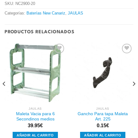
SKU:
NC2900-20
Categorías:
Baterías New Canariz
,
JAULAS
PRODUCTOS RELACIONADOS
Añadir
Añadir
a la
a la
lista de
lista de
deseos
deseos
JAULAS
JAULAS
Maleta Vacia para 6
Gancho Para tapa Maleta
Secondinos medios
Art. 225
39.95
€
0.15
€
AÑADIR AL CARRITO
AÑADIR AL CARRITO