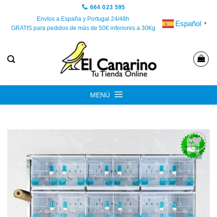
Saltar
664 023 595
al
Envíos a España y Portugal 24/48h
Español
▼
GRATIS para pedidos de más de 50€ inferiores a 30Kg
contenido
MENÚ
Añadir
a la
lista de
deseos