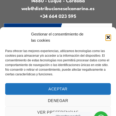
14880 - Luque - Córdoba
web@distribucioneselcanarino.es
+34 664 023 595
Gestionar el consentimiento de
las cookies
Para ofrecer las mejores experiencias, utilizamos tecnologías como las
cookies para almacenar y/o acceder a la información del dispositivo. El
consentimiento de estas tecnologías nos permitirá procesar datos como el
Contacto
|
Incidencias
|
Devoluciones
|
comportamiento de navegación o las identificaciones únicas en este sitio.
Condiciones generales
No consentir o retirar el consentimiento, puede afectar negativamente a
ciertas características y funciones.
Diseñado por
CreacionesDigitales.es
ACEPTAR
DENEGAR
Aviso legal
|
Política de privacidad
|
Cookies
Copyright 2026 ©
Elcanarino.com pertenece al grupo Distribuciones el
VER PREFERENCIAS
Canarino SL