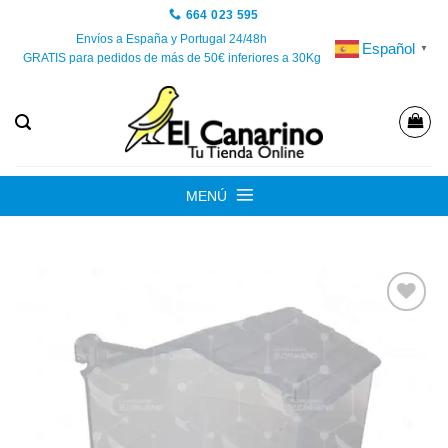
Saltar
664 023 595
al
Envíos a España y Portugal 24/48h
Español
▼
GRATIS para pedidos de más de 50€ inferiores a 30Kg
contenido
MENÚ
Añadir
a la
lista de
deseos