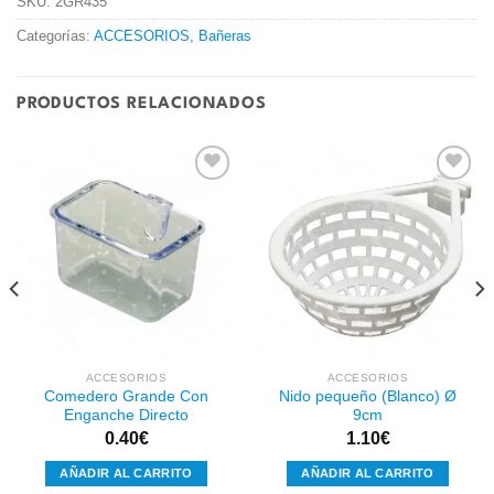
SKU:
2GR435
Categorías:
ACCESORIOS
,
Bañeras
PRODUCTOS RELACIONADOS
Añadir
Añadir
a la
a la
lista de
lista de
deseos
deseos
ACCESORIOS
ACCESORIOS
Comedero Grande Con
Nido pequeño (Blanco) Ø
Enganche Directo
9cm
0.40
€
1.10
€
AÑADIR AL CARRITO
AÑADIR AL CARRITO