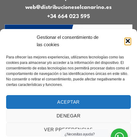
web@distribucioneselcanarino.es
+34 664 023 595
Gestionar el consentimiento de
las cookies
Para ofrecer las mejores experiencias, utilizamos tecnologías como las
cookies para almacenar y/o acceder a la información del dispositivo. El
consentimiento de estas tecnologías nos permitirá procesar datos como el
Contacto
|
Incidencias
|
Devoluciones
|
comportamiento de navegación o las identificaciones únicas en este sitio.
Condiciones generales
No consentir o retirar el consentimiento, puede afectar negativamente a
ciertas características y funciones.
Diseñado por
CreacionesDigitales.es
ACEPTAR
DENEGAR
Aviso legal
|
Política de privacidad
|
Cookies
Copyright 2026 ©
Elcanarino.com pertenece al grupo Distribuciones el
VER PREFERENCIAS
Canarino SL
¿Necesitas ayuda?