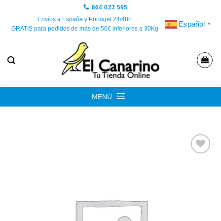
Saltar
664 023 595
al
Envíos a España y Portugal 24/48h
Español
▼
GRATIS para pedidos de más de 50€ inferiores a 30Kg
contenido
MENÚ
Añadir
a la
lista de
deseos