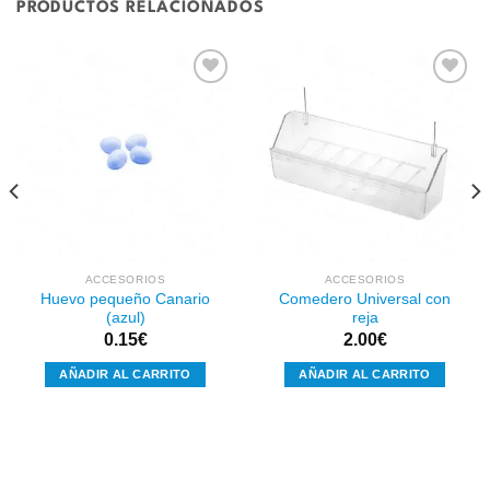
PRODUCTOS RELACIONADOS
Añadir
Añadir
a la
a la
lista de
lista de
deseos
deseos
ACCESORIOS
ACCESORIOS
Huevo pequeño Canario
Comedero Universal con
(azul)
reja
0.15
€
2.00
€
AÑADIR AL CARRITO
AÑADIR AL CARRITO