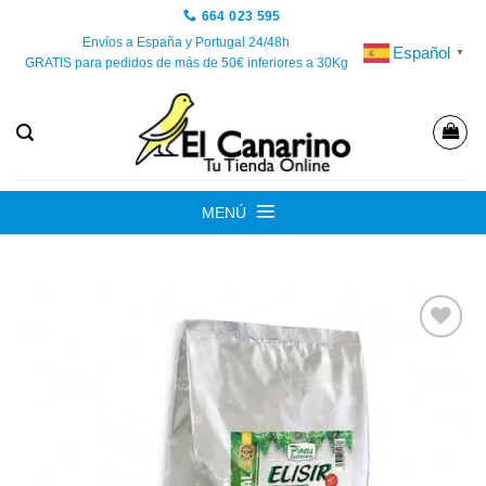
Saltar
664 023 595
al
Envíos a España y Portugal 24/48h
Español
▼
GRATIS para pedidos de más de 50€ inferiores a 30Kg
contenido
MENÚ
Añadir
a la
lista de
deseos