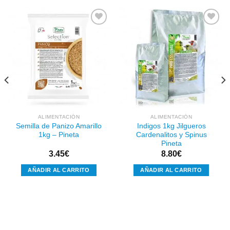
Añadir
Añadir
a la
a la
lista de
lista de
deseos
deseos
ALIMENTACIÓN
ALIMENTACIÓN
Semilla de Panizo Amarillo
Indigos 1kg Jilgueros
1kg – Pineta
Cardenalitos y Spinus
Pineta
3.45
€
8.80
€
AÑADIR AL CARRITO
AÑADIR AL CARRITO