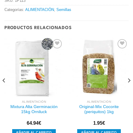
SKU:
1P113
Categorías:
ALIMENTACIÓN
,
Semillas
PRODUCTOS RELACIONADOS
Añadir
Añadir
a la
a la
lista de
lista de
deseos
deseos
ALIMENTACIÓN
ALIMENTACIÓN
Mixtura Alta Germinación
Original-Mix Cocorite
15kg Orniluck
(periquitos) 1kg
64.94
€
1.95
€
AÑADIR AL CARRITO
AÑADIR AL CARRITO