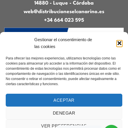
14880 - Luque - Córdoba
web@distribucioneselcanarino.es
+34 664 023 595
Gestionar el consentimiento de
las cookies
Para ofrecer las mejores experiencias, utilizamos tecnologías como las
cookies para almacenar y/o acceder a la información del dispositivo. El
consentimiento de estas tecnologías nos permitirá procesar datos como el
Contacto
|
Incidencias
|
Devoluciones
|
comportamiento de navegación o las identificaciones únicas en este sitio.
Condiciones generales
No consentir o retirar el consentimiento, puede afectar negativamente a
ciertas características y funciones.
Diseñado por
CreacionesDigitales.es
ACEPTAR
DENEGAR
Aviso legal
|
Política de privacidad
|
Cookies
Copyright 2026 ©
Elcanarino.com pertenece al grupo Distribuciones el
VER PREFERENCIAS