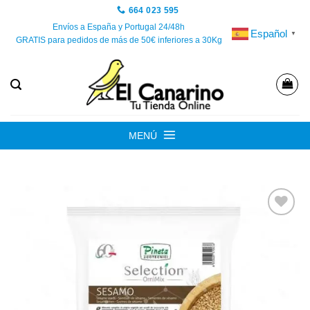
Saltar
664 023 595
al
Envíos a España y Portugal 24/48h
Español
▼
GRATIS para pedidos de más de 50€ inferiores a 30Kg
contenido
MENÚ
Añadir
a la
lista de
deseos