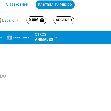
RASTREA TU PEDIDO
664 023 595
0.00
€
Español
ACCEDER
▼
OTROS
NOVEDADES
ANIMALES
IDO