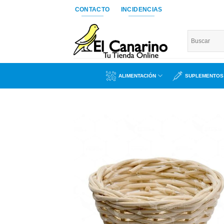
Saltar
CONTACTO
INCIDENCIAS
al
contenido
ALIMENTACIÓN
SUPLEMENTOS
Añad
a l
lista
dese