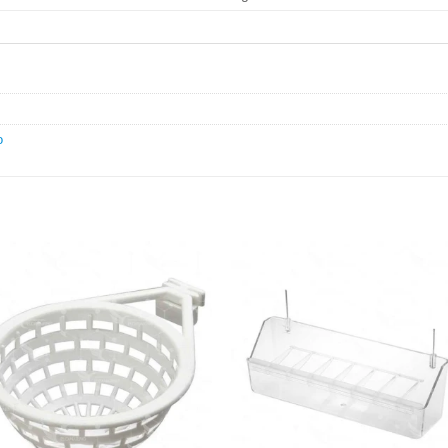
o
Añadir
Aña
a la
a l
lista de
lista
deseos
des