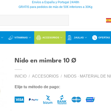
Envíos a España y Portugal 24/48h
GRATIS para pedidos de más de 50€ inferiores a 30Kg
VITAMINAS
ACCESORIOS
JAULAS
OFERTAS
Nido en mimbre 10 Ø
INICIO
/
ACCESORIOS
/
NIDOS · MATERIAL DE N
ir
a
Elije tu método de pago:
 de
os