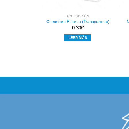
SORIOS
ACCESORIOS
Canario (Blanco)
Comedero Externo (Transparente)
N
15
€
0.30
€
AL CARRITO
LEER MÁS