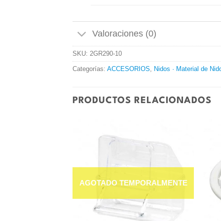
Valoraciones (0)
SKU:
2GR290-10
Categorías:
ACCESORIOS
,
Nidos · Material de Nid
PRODUCTOS RELACIONADOS
Añadir
Añadir
a la
a la
lista de
lista de
deseos
deseos