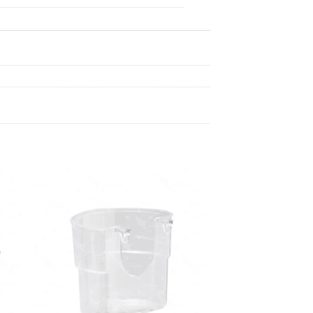
dir
Añadir
a
a la
 de
lista de
eos
deseos