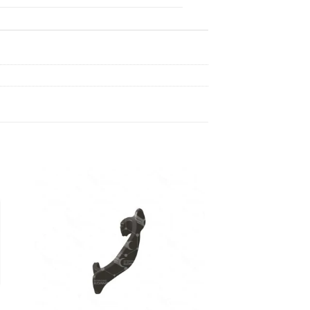
dir
Añadir
a
a la
 de
lista de
eos
deseos