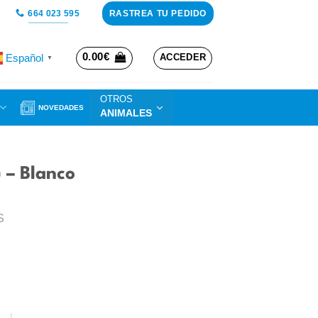
RASTREA TU PEDIDO
664 023 595
0.00
€
Español
ACCEDER
▼
OTROS
NOVEDADES
ANIMALES
 – Blanco
S