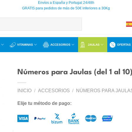
Envíos a España y Portugal 24/48h
GRATIS para pedidos de más de 50€ inferiores a 30Kg
VITAMINAS
ACCESORIOS
JAULAS
OFERTAS
Números para Jaulas (del 1 al 10)
INICIO
/
ACCESORIOS
/
NÚMEROS PARA JAULA
ir
a
Elije tu método de pago:
 de
os