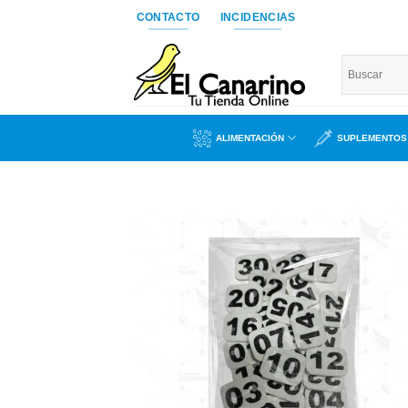
Saltar
CONTACTO
INCIDENCIAS
al
contenido
ALIMENTACIÓN
SUPLEMENTOS
Añad
a l
lista
dese