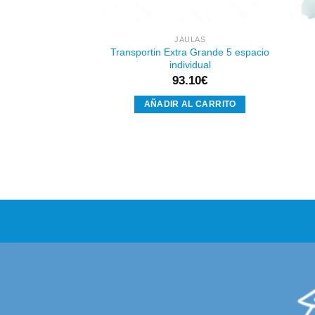
ULAS
JAULAS
condino Medio 2GR
Transportin Extra Grande 5 espacio
al COM-ES
individual
.95
€
93.10
€
AL CARRITO
AÑADIR AL CARRITO