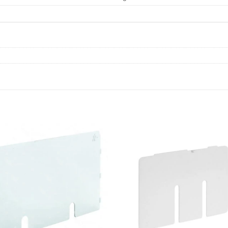
Añadir
Aña
a la
a l
lista de
lista
deseos
des