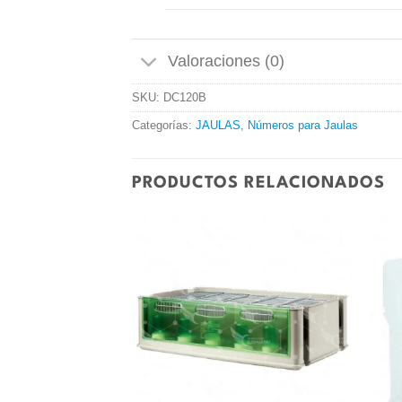
Valoraciones (0)
SKU:
DC120B
Categorías:
JAULAS
,
Números para Jaulas
PRODUCTOS RELACIONADOS
Añadir
Añadir
a la
a la
lista de
lista de
deseos
deseos