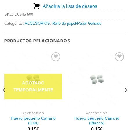
Añadir a la lista de deseos
SKU:
DC545-500
Categorías:
ACCESORIOS
,
Rollo de papel/Papel Gofrado
PRODUCTOS RELACIONADOS
Añadir
Añadir
a la
a la
lista de
lista de
deseos
deseos
ACCESORIOS
ACCESORIOS
Huevo pequeño Canario
Huevo pequeño Canario
(Gris)
(Blanco)
0.15
€
0.15
€