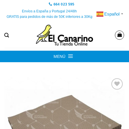
Saltar
664 023 595
al
Envíos a España y Portugal 24/48h
Español
▼
GRATIS para pedidos de más de 50€ inferiores a 30Kg
contenido
MENÚ
Añadir
a la
lista de
deseos