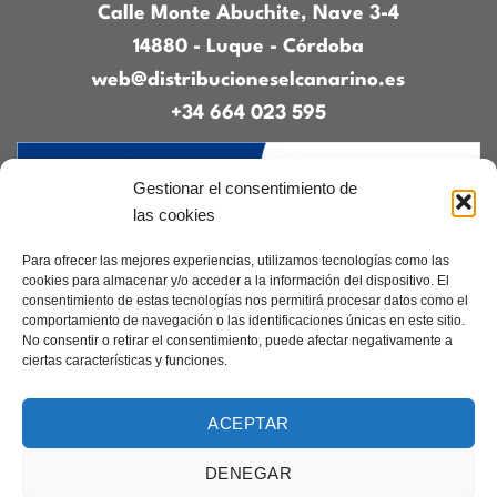
Calle Monte Abuchite, Nave 3-4
14880 - Luque - Córdoba
web@distribucioneselcanarino.es
+34 664 023 595
Gestionar el consentimiento de
las cookies
Para ofrecer las mejores experiencias, utilizamos tecnologías como las
cookies para almacenar y/o acceder a la información del dispositivo. El
consentimiento de estas tecnologías nos permitirá procesar datos como el
Contacto
|
Incidencias
|
Devoluciones
|
comportamiento de navegación o las identificaciones únicas en este sitio.
Condiciones generales
No consentir o retirar el consentimiento, puede afectar negativamente a
ciertas características y funciones.
Diseñado por
CreacionesDigitales.es
ACEPTAR
DENEGAR
Aviso legal
|
Política de privacidad
|
Cookies
Copyright 2026 ©