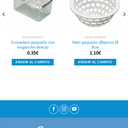
Añadir
Añadir
a la
a la
lista de
lista de
deseos
deseos
ACCESORIOS
ACCESORIOS
Comedero pequeño con
Nido pequeño (Blanco) Ø
enganche directo
9cm
0.35
€
1.10
€
AÑADIR AL CARRITO
AÑADIR AL CARRITO