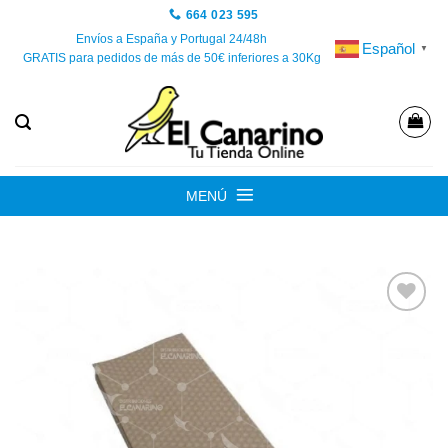
Saltar
664 023 595
al
Envíos a España y Portugal 24/48h
Español
▼
GRATIS para pedidos de más de 50€ inferiores a 30Kg
contenido
MENÚ
Añadir
a la
lista de
deseos