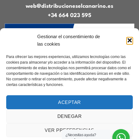
web@distribucioneselcanarino.es
+34 664 023 595
Gestionar el consentimiento de
las cookies
Para ofrecer las mejores experiencias, utilizamos tecnologías como las
cookies para almacenar y/o acceder a la información del dispositivo. El
consentimiento de estas tecnologías nos permitirá procesar datos como el
Contacto
|
Incidencias
|
Devoluciones
|
comportamiento de navegación o las identificaciones únicas en este sitio.
Condiciones generales
No consentir o retirar el consentimiento, puede afectar negativamente a
ciertas características y funciones.
Diseñado por
CreacionesDigitales.es
ACEPTAR
DENEGAR
Aviso legal
|
Política de privacidad
|
Cookies
Copyright 2026 ©
Elcanarino.com pertenece al grupo Distribuciones el
VER PREFERENCIAS
Canarino SL
¿Necesitas ayuda?