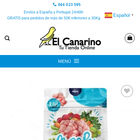
Saltar
664 023 595
al
Envíos a España y Portugal 24/48h
Español
▼
GRATIS para pedidos de más de 50€ inferiores a 30Kg
contenido
MENÚ
Añadir
a la
lista de
deseos