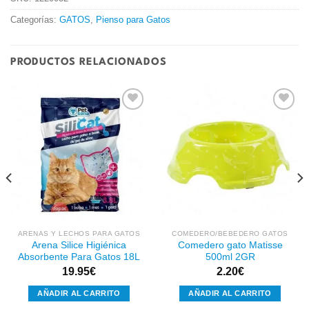
Categorías:
GATOS
,
Pienso para Gatos
PRODUCTOS RELACIONADOS
Añadir
Añadir
a la
a la
lista de
lista de
deseos
deseos
ARENAS Y LECHOS PARA GATOS
COMEDERO/BEBEDERO GATOS
Arena Silice Higiénica
Comedero gato Matisse
Absorbente Para Gatos 18L
500ml 2GR
19.95
€
2.20
€
AÑADIR AL CARRITO
AÑADIR AL CARRITO