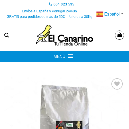
Saltar
664 023 595
al
Envíos a España y Portugal 24/48h
Español
▼
GRATIS para pedidos de más de 50€ inferiores a 30Kg
contenido
MENÚ
Añadir
a la
lista de
deseos