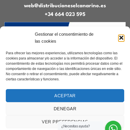
web@distribucioneselcanarino.es
+34 664 023 595
Gestionar el consentimiento de
las cookies
Para ofrecer las mejores experiencias, utilizamos tecnologías como las
cookies para almacenar y/o acceder a la información del dispositivo. El
consentimiento de estas tecnologías nos permitirá procesar datos como el
Contacto
|
Incidencias
|
Devoluciones
|
comportamiento de navegación o las identificaciones únicas en este sitio.
Condiciones generales
No consentir o retirar el consentimiento, puede afectar negativamente a
ciertas características y funciones.
Diseñado por
CreacionesDigitales.es
ACEPTAR
DENEGAR
Aviso legal
|
Política de privacidad
|
Cookies
Copyright 2026 ©
Elcanarino.com pertenece al grupo Distribuciones el
VER PREFERENCIAS
Canarino SL
¿Necesitas ayuda?