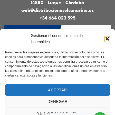
14880 - Luque - Córdoba
web@distribucioneselcanarino.es
+34 664 023 595
Gestionar el consentimiento de
las cookies
Para ofrecer las mejores experiencias, utilizamos tecnologías como las
cookies para almacenar y/o acceder a la información del dispositivo. El
consentimiento de estas tecnologías nos permitirá procesar datos como el
Contacto
|
Incidencias
|
Devoluciones
|
comportamiento de navegación o las identificaciones únicas en este sitio.
Condiciones generales
No consentir o retirar el consentimiento, puede afectar negativamente a
ciertas características y funciones.
Diseñado por
CreacionesDigitales.es
ACEPTAR
DENEGAR
Aviso legal
|
Política de privacidad
|
Cookies
Copyright 2026 ©
Elcanarino.com pertenece al grupo Distribuciones el
VER PREFERENCIAS