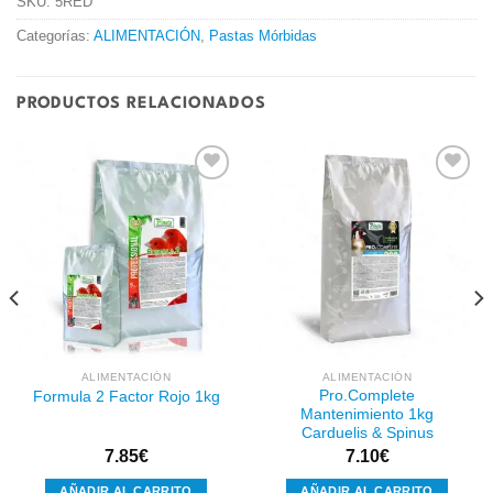
SKU:
5RED
Categorías:
ALIMENTACIÓN
,
Pastas Mórbidas
PRODUCTOS RELACIONADOS
Añadir
Añadir
a la
a la
lista de
lista de
deseos
deseos
ALIMENTACIÓN
ALIMENTACIÓN
Pro.Complete
Formula 2 Factor Rojo 1kg
Mantenimiento 1kg
Carduelis & Spinus
7.85
€
7.10
€
AÑADIR AL CARRITO
AÑADIR AL CARRITO