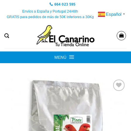
Saltar
664 023 595
al
Envíos a España y Portugal 24/48h
Español
▼
GRATIS para pedidos de más de 50€ inferiores a 30Kg
contenido
MENÚ
Añadir
a la
lista de
deseos