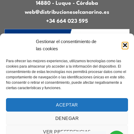
14880 - Luque - Córdoba
web@distribucioneselcanarino.es
+34 664 023 595
Gestionar el consentimiento de
las cookies
Para ofrecer las mejores experiencias, utilizamos tecnologías como las
cookies para almacenar y/o acceder a la información del dispositivo. El
consentimiento de estas tecnologías nos permitirá procesar datos como el
Contacto
|
Incidencias
|
Devoluciones
|
comportamiento de navegación o las identificaciones únicas en este sitio.
Condiciones generales
No consentir o retirar el consentimiento, puede afectar negativamente a
ciertas características y funciones.
Diseñado por
CreacionesDigitales.es
ACEPTAR
DENEGAR
Aviso legal
|
Política de privacidad
|
Cookies
Copyright 2026 ©
Elcanarino.com pertenece al grupo Distribuciones el
VER PREFERENCIAS