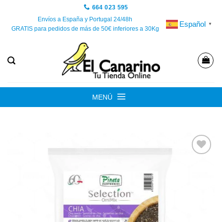
Saltar
664 023 595
al
Envíos a España y Portugal 24/48h
Español
▼
GRATIS para pedidos de más de 50€ inferiores a 30Kg
contenido
MENÚ
Añadir
a la
lista de
deseos