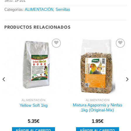
SKU:
1P101
Categorías:
ALIMENTACIÓN
,
Semillas
PRODUCTOS RELACIONADOS
Añadir
Añadir
a la
a la
lista de
lista de
deseos
deseos
ALIMENTACIÓN
ALIMENTACIÓN
Mixtura Agapornis y Ninfas
Yellow Soft 1kg
1kg (Original-Mix)
5.35
€
1.95
€
AÑADIR AL CARRITO
AÑADIR AL CARRITO