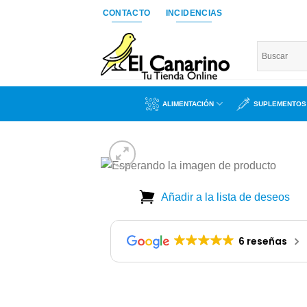
Saltar
CONTACTO
INCIDENCIAS
al
contenido
ALIMENTACIÓN
SUPLEMENTOS
Añadir a la lista de deseos
Añad
a l
6 reseñas
lista
dese