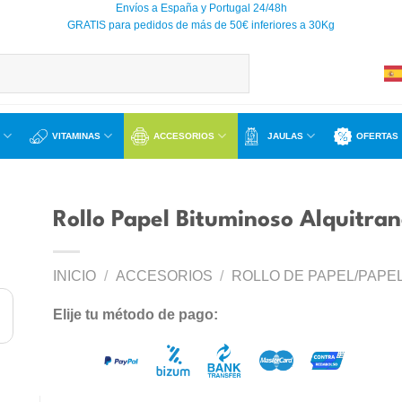
Envíos a España y Portugal 24/48h
GRATIS para pedidos de más de 50€ inferiores a 30Kg
VITAMINAS
ACCESORIOS
JAULAS
OFERTAS
Rollo Papel Bituminoso Alquitra
INICIO
/
ACCESORIOS
/
ROLLO DE PAPEL/PAPE
ir
a
Elije tu método de pago:
 de
os