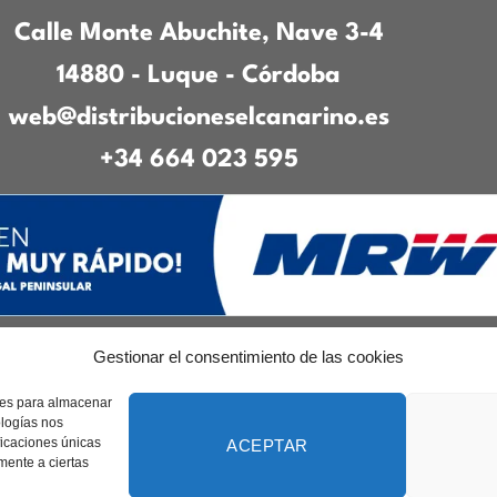
Calle Monte Abuchite, Nave 3-4
14880 - Luque - Córdoba
web@distribucioneselcanarino.es
+34 664 023 595
Gestionar el consentimiento de las cookies
to
|
Incidencias
|
Devoluciones
|
Condiciones g
kies para almacenar
Diseñado por
CreacionesDigitales.es
ologías nos
ficaciones únicas
ACEPTAR
amente a ciertas