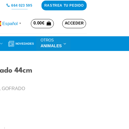
RASTREA TU PEDIDO
664 023 595
0.00
€
Español
ACCEDER
▼
OTROS
NOVEDADES
ANIMALES
nado 44cm
L GOFRADO