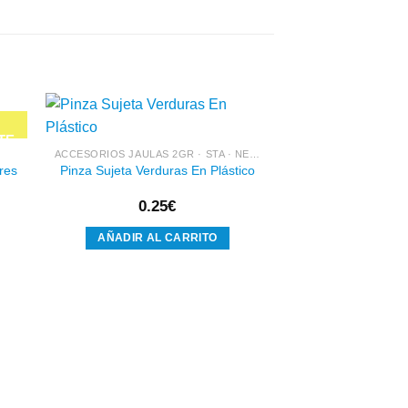
ACCESORIOS JAULAS 2GR · STA · NEW CANARIZ · PEDROS
res
Pinza Sujeta Verduras En Plástico
dir
Añadir
a
a la
 de
lista de
0.25
€
eos
deseos
AÑADIR AL CARRITO