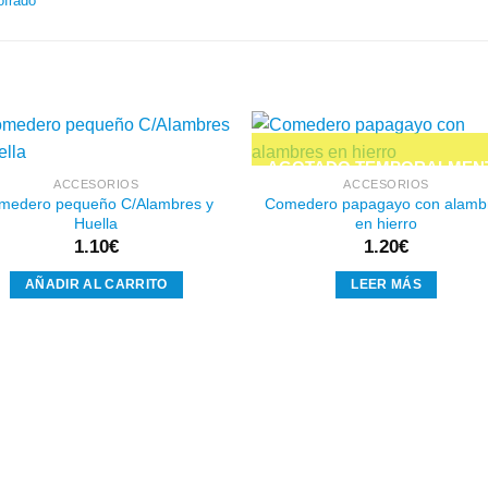
ofrado
ACCESORIOS
ACCESORIOS
medero pequeño C/Alambres y
Comedero papagayo con alamb
Añadir
Aña
Huella
en hierro
a la
a l
lista de
lista
1.10
€
1.20
€
deseos
des
AÑADIR AL CARRITO
LEER MÁS