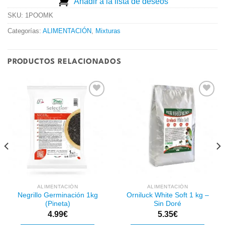
Añadir a la lista de deseos
SKU:
1POOMK
Categorías:
ALIMENTACIÓN
,
Mixturas
PRODUCTOS RELACIONADOS
Añadir
Añadir
a la
a la
lista de
lista de
deseos
deseos
ALIMENTACIÓN
ALIMENTACIÓN
Negrillo Germinación 1kg
Orniluck White Soft 1 kg –
(Pineta)
Sin Doré
4.99
€
5.35
€