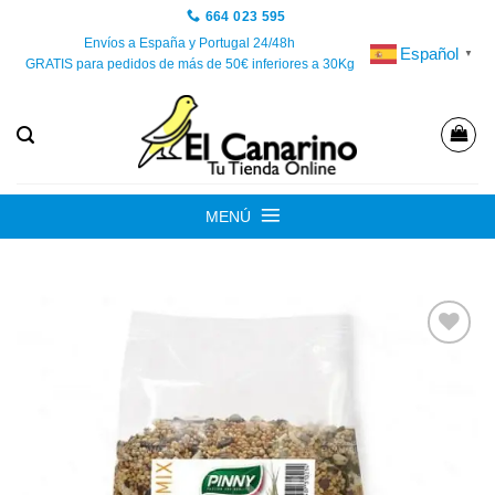
Saltar
664 023 595
al
Envíos a España y Portugal 24/48h
Español
▼
GRATIS para pedidos de más de 50€ inferiores a 30Kg
contenido
MENÚ
Añadir
a la
lista de
deseos