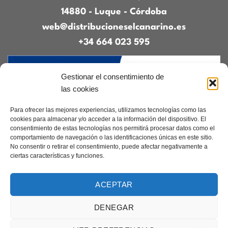
14880 - Luque - Córdoba
web@distribucioneselcanarino.es
+34 664 023 595
Gestionar el consentimiento de
las cookies
Para ofrecer las mejores experiencias, utilizamos tecnologías como las
cookies para almacenar y/o acceder a la información del dispositivo. El
consentimiento de estas tecnologías nos permitirá procesar datos como el
Contacto
|
Incidencias
|
Devoluciones
|
comportamiento de navegación o las identificaciones únicas en este sitio.
Condiciones generales
No consentir o retirar el consentimiento, puede afectar negativamente a
ciertas características y funciones.
Diseñado por
CreacionesDigitales.es
ACEPTAR
DENEGAR
Aviso legal
|
Política de privacidad
|
Cookies
Copyright 2026 ©
Elcanarino.com pertenece al grupo Distribuciones el